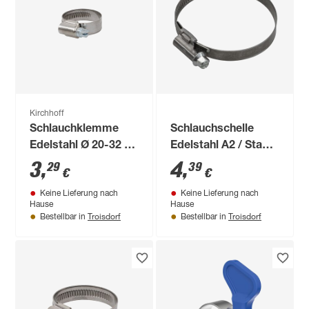
Kirchhoff
Schlauchklemme
Schlauchschelle
Edelstahl Ø 20-32 x
Edelstahl A2 / Stahl
12 mm für 3/4", 2
Ø 25-40 x 9 mm, 2
3
,
4
,
29
39
€
€
Stück
Stück
Keine Lieferung nach
Keine Lieferung nach
Hause
Hause
Troisdorf
Troisdorf
Bestellbar in
Bestellbar in