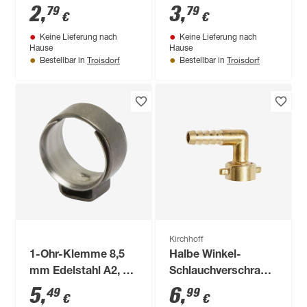
2
,
3
,
79
79
€
€
Keine Lieferung nach
Keine Lieferung nach
Hause
Hause
Troisdorf
Troisdorf
Bestellbar in
Bestellbar in
Kirchhoff
1-Ohr-Klemme 8,5
Halbe Winkel-
mm Edelstahl A2, 3
Schlauchverschraubung
Stück
Messing blank 3/4"
5
,
6
,
49
99
€
€
M x 3/8" T