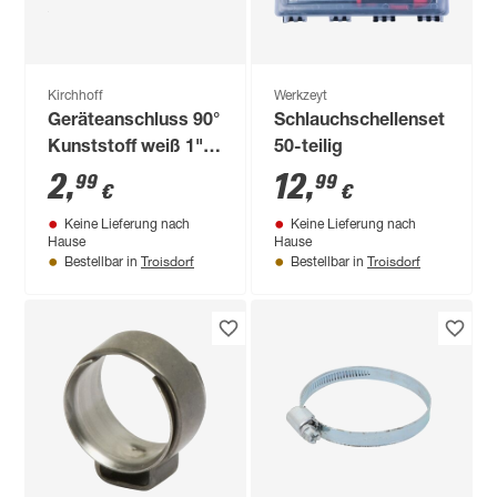
Kirchhoff
Werkzeyt
Geräteanschluss 90°
Schlauchschellenset
Kunststoff weiß 1"
50-teilig
IG x 3/4" T
2
,
12
,
99
99
€
€
Keine Lieferung nach
Keine Lieferung nach
Hause
Hause
Troisdorf
Troisdorf
Bestellbar in
Bestellbar in