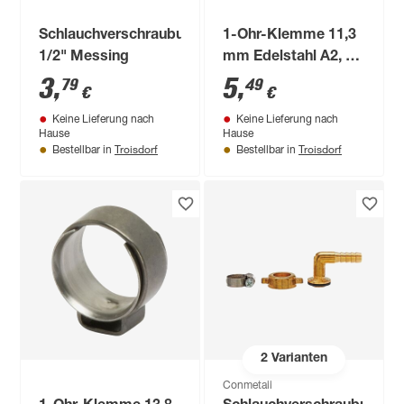
Schlauchverschraubung
1-Ohr-Klemme 11,3
1/2" Messing
mm Edelstahl A2, 3
Stück
3
,
5
,
79
49
€
€
Keine Lieferung nach
Keine Lieferung nach
Hause
Hause
Troisdorf
Troisdorf
Bestellbar in
Bestellbar in
2
Varianten
Conmetall