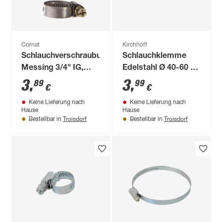
Cornat
Kirchhoff
Schlauchverschraubung
Schlauchklemme
Messing 3/4" IG,
Edelstahl Ø 40-60 x
Tülle Ø 11 mm
mm
3
,
3
,
89
99
€
€
Keine Lieferung nach
Keine Lieferung nach
Hause
Hause
Troisdorf
Troisdorf
Bestellbar in
Bestellbar in