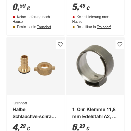
10 - 16 mm mit
Stück
0
,
5
,
59
49
€
€
Flügelmutter
Keine Lieferung nach
Keine Lieferung nach
Hause
Hause
Troisdorf
Troisdorf
Bestellbar in
Bestellbar in
Kirchhoff
Halbe
1-Ohr-Klemme 11,8
Schlauchverschraubung
mm Edelstahl A2, 3
Messing blank 1" M
Stück
4
,
6
,
29
29
€
€