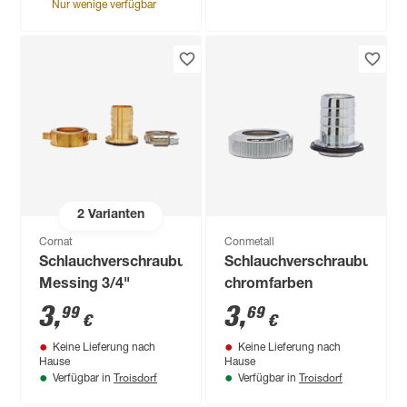
Nur wenige verfügbar
2
Varianten
Cornat
Conmetall
Schlauchverschraubung
Schlauchverschraubung
Messing 3/4"
chromfarben
3
,
3
,
99
69
€
€
Keine Lieferung nach
Keine Lieferung nach
Hause
Hause
Troisdorf
Troisdorf
Verfügbar in
Verfügbar in