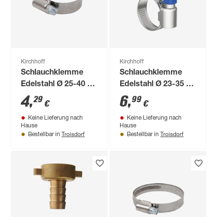
Kirchhoff
Kirchhoff
Schlauchklemme
Schlauchklemme
Edelstahl Ø 25-40 x
Edelstahl Ø 23-35 x
12 mm, für 1 1/4"
9 mm mit Flügelgriff,
4
,
6
,
29
99
€
€
2 Stück
Keine Lieferung nach
Keine Lieferung nach
Hause
Hause
Troisdorf
Troisdorf
Bestellbar in
Bestellbar in