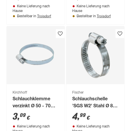
x 1/2" T
Keine Lieferung nach
Keine Lieferung nach
Hause
Hause
Troisdorf
Troisdorf
Bestellbar in
Bestellbar in
Kirchhoff
Fischer
Schlauchklemme
Schlauchschelle
verzinkt Ø 50 - 70
'SGS W2' Stahl Ø 8-
mm
12 mm, 4 Stück
3
,
4
,
09
99
€
€
Keine Lieferung nach
Keine Lieferung nach