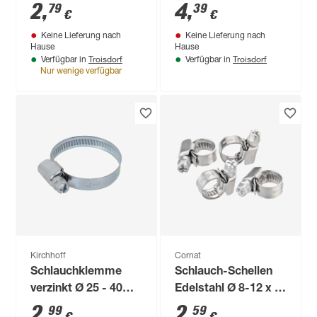
25 mm 4 Stück
Ø 16-27 x 9 mm, 2
2
,
4
,
79
39
€
€
Stück
Keine Lieferung nach
Keine Lieferung nach
Hause
Hause
Troisdorf
Troisdorf
Verfügbar in
Verfügbar in
Nur wenige verfügbar
Kirchhoff
Cornat
Schlauchklemme
Schlauch-Schellen
verzinkt Ø 25 - 40
Edelstahl Ø 8-12 x 9
mm, 2 Stück
mm, 4 Stück
2
,
2
,
99
59