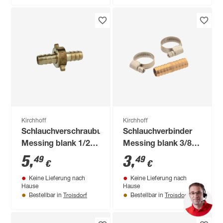
Kirchhoff
Kirchhoff
Schlauchverschraubung
Schlauchverbinder
Messing blank 1/2"
Messing blank 3/8"
T x 3/4" M x 1/2" T,
mit 2
5
,
3
,
49
49
€
€
3-teilig
Schlauchklemmen
Keine Lieferung nach
Keine Lieferung nach
Hause
Hause
Troisdorf
Troisdorf
Bestellbar in
Bestellbar in