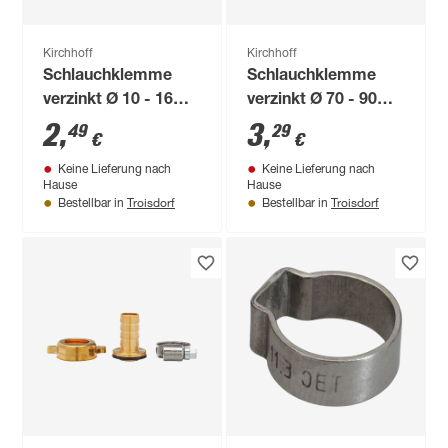
Kirchhoff
Kirchhoff
Schlauchklemme
Schlauchklemme
verzinkt Ø 10 - 16
verzinkt Ø 70 - 90
mm, 2 Stück
mm
2
,
3
,
49
29
€
€
Keine Lieferung nach
Keine Lieferung nach
Hause
Hause
Troisdorf
Troisdorf
Bestellbar in
Bestellbar in