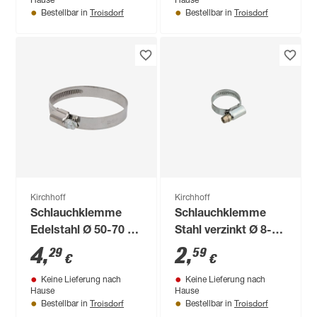
Hause
Hause
Troisdorf
Troisdorf
Bestellbar in
Bestellbar in
Kirchhoff
Kirchhoff
Schlauchklemme
Schlauchklemme
Edelstahl Ø 50-70 x
Stahl verzinkt Ø 8-12
12 mm
x 9 mm für 3/8", 2
4
,
2
,
29
59
€
€
Stück
Keine Lieferung nach
Keine Lieferung nach
Hause
Hause
Troisdorf
Troisdorf
Bestellbar in
Bestellbar in