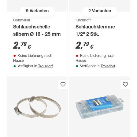
9
Varianten
2
Varianten
Conmetall
Kirchhoff
Schlauchschelle
Schlauchklemme
silbern Ø 16 - 25 mm
1/2" 2 Stk.
2
,
2
,
79
79
€
€
Keine Lieferung nach
Keine Lieferung nach
Hause
Hause
Troisdorf
Troisdorf
Verfügbar in
Verfügbar in