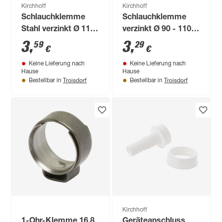
Kirchhoff
Kirchhoff
Schlauchklemme
Schlauchklemme
Stahl verzinkt Ø 110-
verzinkt Ø 90 - 110
130 x 9 mm
mm, 9 mm
3
,
3
,
59
29
€
€
Bandbreite
Keine Lieferung nach
Keine Lieferung nach
Hause
Hause
Troisdorf
Troisdorf
Bestellbar in
Bestellbar in
Kirchhoff
1-Ohr-Klemme 16,8
Geräteanschluss