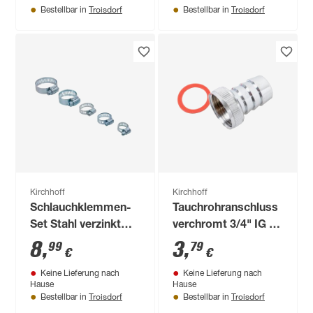
Troisdorf
Troisdorf
Bestellbar in
Bestellbar in
Kirchhoff
Kirchhoff
Schlauchklemmen-
Tauchrohranschluss
Set Stahl verzinkt
verchromt 3/4" IG x
mit
3/4" T
8
,
3
,
99
79
€
€
Aufbewahrungsbox,
Keine Lieferung nach
Keine Lieferung nach
26-teilig
Hause
Hause
Troisdorf
Troisdorf
Bestellbar in
Bestellbar in