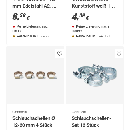
mm Edelstahl A2, 3
Kunststoff weiß 1
Stück
1/2" IG x 3/4" T
6
,
4
,
59
09
€
€
Keine Lieferung nach
Keine Lieferung nach
Hause
Hause
Troisdorf
Troisdorf
Bestellbar in
Bestellbar in
Conmetall
Conmetall
Schlauchschellen Ø
Schlauchschellen-
12-20 mm 4 Stück
Set 12 Stück