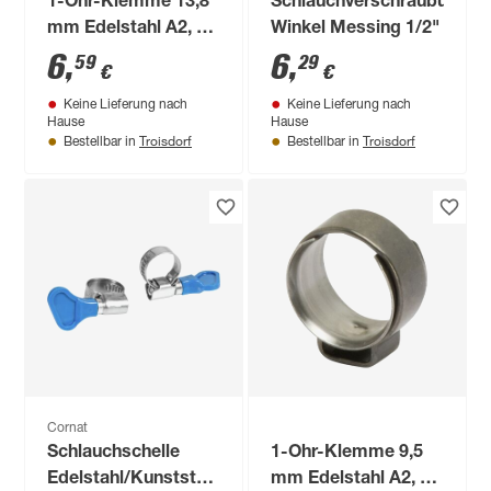
1-Ohr-Klemme 13,8
Schlauchverschraubung
mm Edelstahl A2, 3
Winkel Messing 1/2"
Stück
6
,
6
,
59
29
€
€
Keine Lieferung nach
Keine Lieferung nach
Hause
Hause
Troisdorf
Troisdorf
Bestellbar in
Bestellbar in
Cornat
Schlauchschelle
1-Ohr-Klemme 9,5
Edelstahl/Kunststoff
mm Edelstahl A2, 3