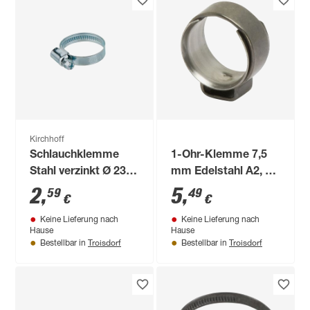
Kirchhoff
Schlauchklemme
1-Ohr-Klemme 7,5
Stahl verzinkt Ø 23-
mm Edelstahl A2, 3
35 x 9 mm, für 1"
Stück
2
,
5
,
59
49
€
€
Keine Lieferung nach
Keine Lieferung nach
Hause
Hause
Troisdorf
Troisdorf
Bestellbar in
Bestellbar in