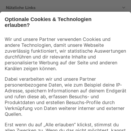
Nützliche Links
Bleib auf dem Laufenden mit unserem Newsletter
Der toom Newsletter: Keine Angebote und Aktionen mehr verpassen!
Zur Newsletter Anmeldung
Folge uns
Zahlungsarten
Versandarten
Sicher einkaufen