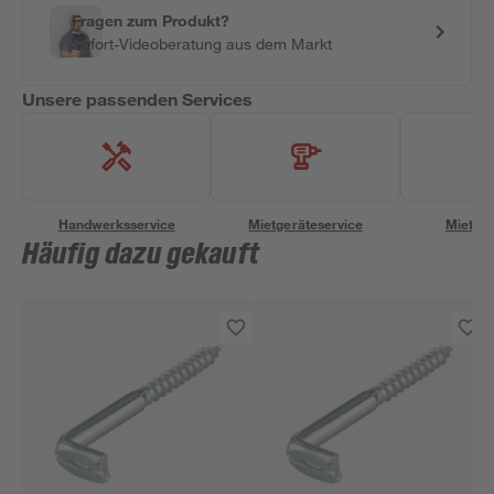
Fragen zum Produkt?
Sofort-Videoberatung aus dem Markt
Unsere passenden Services
Handwerksservice
Mietgeräteservice
Miettra
Häufig dazu gekauft