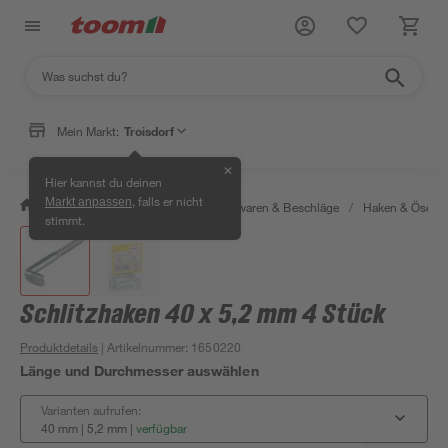
Mein Markt:
Troisdorf
✕
Hier kannst du deinen
, falls er nicht
Markt anpassen
/
Werkstatt & Maschinen
/
Eisenwaren & Beschläge
/
Haken & Ösen
stimmt.
Schlitzhaken 40 x 5,2 mm 4 Stück
Produktdetails
| Artikelnummer
:
1650220
Länge und Durchmesser auswählen
Varianten aufrufen:
40 mm | 5,2 mm
|
verfügbar