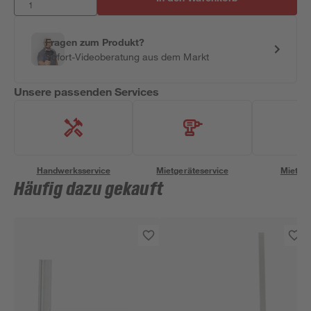
Fragen zum Produkt?
Sofort-Videoberatung aus dem Markt
Unsere passenden Services
Handwerksservice
Mietgeräteservice
Miettra
Häufig dazu gekauft