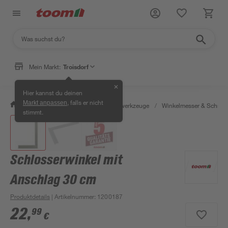
Mein Markt:
Troisdorf
✕
Hier kannst du deinen
, falls er nicht
Markt anpassen
/
Werkstatt & Maschinen
/
Messwerkzeuge
/
Winkelmesser & Schmie
stimmt.
Schlosserwinkel mit
Anschlag 30 cm
Produktdetails
| Artikelnummer
:
1200187
22
,
99
€