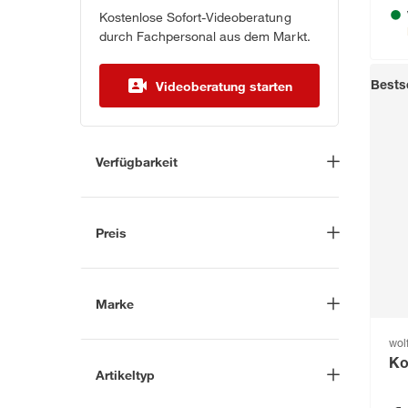
Kostenlose Sofort-Videoberatung
durch Fachpersonal aus dem Markt.
Videoberatung starten
Bestse
Verfügbarkeit
Lieferung nach Hause
(17)
In Troisdorf verfügbar
(19)
Preis
Auf Wunsch in Troisdorf
bestellbar
(3)
-
€
Anderen Markt auswählen
Marke
wolf
Nach
Ko
Artikeltyp
Marke suchen
Bauwinkel
(1)