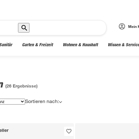
Mein 
Sanitär
Garten & Freizeit
Wohnen & Haushalt
Wissen & Servic
en
(
26
Ergebnisse)
Sortieren nach:
ller