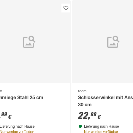
om
toom
hmiege Stahl 25 cm
Schlosserwinkel mit An
30 cm
,
22
,
99
99
€
€
Lieferung nach Hause
Lieferung nach Hause
Nur wenige verfügbar
Nur wenige verfügbar