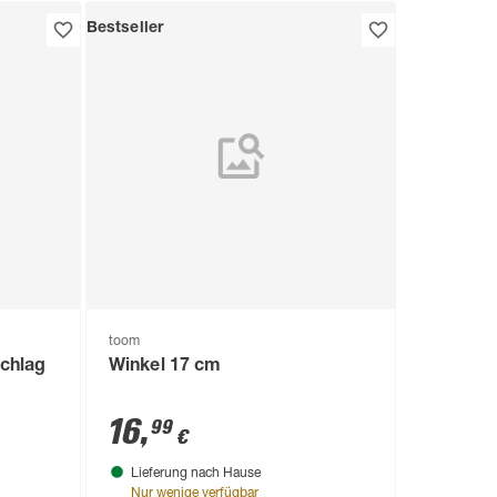
Bestseller
toom
schlag
Winkel 17 cm
16
,
99
€
Lieferung nach Hause
Nur wenige verfügbar