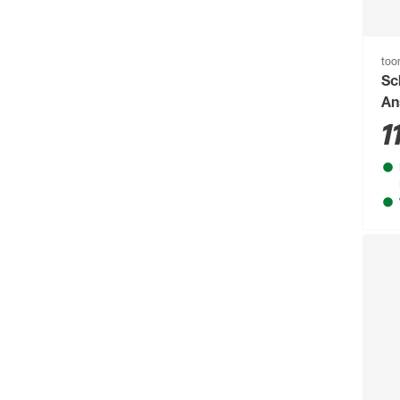
to
Sc
An
1