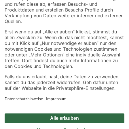
Zahlungsarten
Versandarten
Sicher einkaufen
Jetzt die toom-App herunterladen
Alle Preisangaben in EUR inkl. gesetzl. MwSt.. Die dargestellten Angebote sind unter
Umständen nicht in allen Märkten verfügbar. Die angegebenen Verfügbarkeiten beziehen
sich auf den unter "Mein Markt" ausgewählten toom Baumarkt. Alle Angebote und
Produkte nur solange der Vorrat reicht.
*Paketversand ab 59 € versandkostenfrei, gilt nicht für Artikel mit Speditionsversand, hier
fallen zusätzliche Versandkosten an.
Datenschutz
Privatsphäre
Impressum
AGB
Nutzungsbedingungen
Widerrufsrecht
Vertrag widerrufen