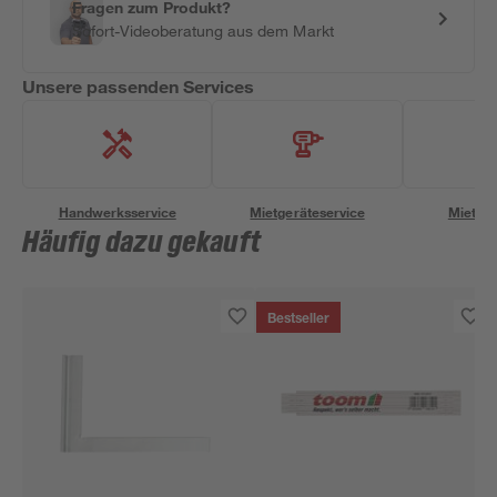
Fragen zum Produkt?
Sofort-Videoberatung aus dem Markt
Unsere passenden Services
Handwerksservice
Mietgeräteservice
Miettra
Häufig dazu gekauft
Bestseller