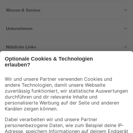
Wissen & Service
Unternehmen
Nützliche Links
Bleib auf dem Laufenden mit unserem Newsletter
Der toom Newsletter: Keine Angebote und Aktionen mehr verpassen!
Zur Newsletter Anmeldung
Folge uns