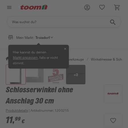
Mein Markt:
Troisdorf
✕
Hier kannst du deinen
, falls er nicht
Markt anpassen
/
Werkstatt & Maschinen
/
Messwerkzeuge
/
Winkelmesser & Schmie
stimmt.
+
2
Schlosserwinkel ohne
Anschlag 30 cm
Produktdetails
| Artikelnummer
:
1200215
11
,
99
€