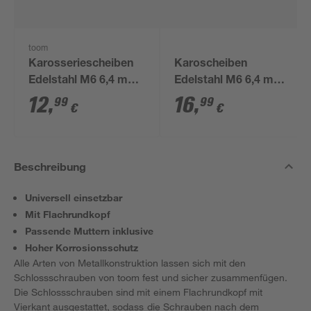
toom
Karosseriescheiben
Karoscheiben
Edelstahl M6 6,4 mm,
Edelstahl M6 6,4 mm
100 Stück
100 Stück
12
,
16
,
99
99
€
€
Beschreibung
Universell einsetzbar
Mit Flachrundkopf
Passende Muttern inklusive
Hoher Korrosionsschutz
Alle Arten von Metallkonstruktion lassen sich mit den
Schlossschrauben von toom fest und sicher zusammenfügen.
Die Schlossschrauben sind mit einem Flachrundkopf mit
Vierkant ausgestattet, sodass die Schrauben nach dem