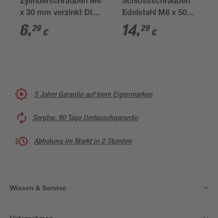
Zylinderschrauben M6
Schlossschrauben
x 30 mm verzinkt DIN
Edelstahl M8 x 50
84 30 Stück
mm, 10 Stück
6
,
14
,
29
29
€
€
5 Jahre Garantie auf toom Eigenmarken
Sorglos, 90 Tage Umtauschgarantie
Abholung im Markt in 2 Stunden
Wissen & Service
Unternehmen