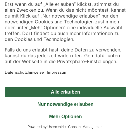
Sicher einkaufen
Jetzt die toom-App herunterladen
Alle Preisangaben in EUR inkl. gesetzl. MwSt.. Die dargestellten Angebote sind unter
Umständen nicht in allen Märkten verfügbar. Die angegebenen Verfügbarkeiten beziehen
sich auf den unter "Mein Markt" ausgewählten toom Baumarkt. Alle Angebote und
Produkte nur solange der Vorrat reicht.
*Paketversand ab 59 € versandkostenfrei, gilt nicht für Artikel mit Speditionsversand, hier
fallen zusätzliche Versandkosten an.
Datenschutz
Privatsphäre
Impressum
AGB
Nutzungsbedingungen
Widerrufsrecht
Vertrag widerrufen
Barrierefreiheit
© 2026 toom Baumarkt GmbH