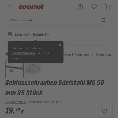
Mein Markt:
Troisdorf
✕
Hier kannst du deinen
, falls er nicht
Markt anpassen
/
Werkstatt & Maschinen
/
Eisenwaren & Beschläge
/
Schrauben
/
stimmt.
Schlossschrauben Edelstahl M6 50
mm 25 Stück
Produktdetails
| Artikelnummer
:
1610162
19
,
79
€