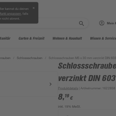
✕
ier kannst du deinen
, falls
Markt anpassen
r nicht stimmt.
Mein 
Sanitär
Garten & Freizeit
Wohnen & Haushalt
Wissen & Servic
hrauben
/
Schlossschrauben
/
Schlossschrauben M5 x 30 mm verzinkt DIN 603
Schlossschraub
verzinkt DIN 603
Produktdetails
| Artikelnummer
:
1622858
8
,
19
€
inkl. 19% MwSt.