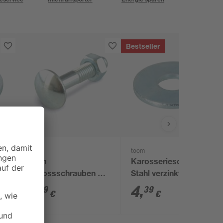
Bestseller
toom
toom
toom
Karosseriescheiben
Schlossschrauben M5
Stahl verzinkt M6 6,4
2,5 cm 50 Stück
mm 50 Stück
7
,
4
,
99
39
€
€