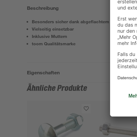
Beschreibung
Besonders sicher dank abgeflachtem Kopf
Vielseitig einsetzbar
Inklusive Muttern
toom Qualitätsmarke
Eigenschaften
Ähnliche Produkte