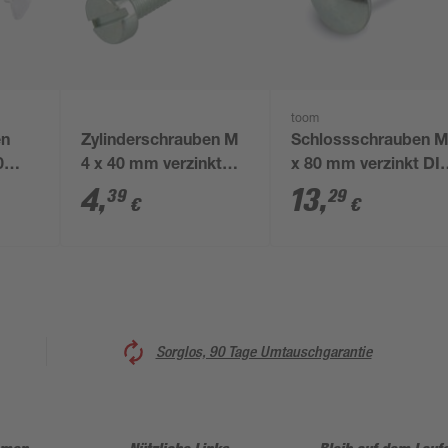
toom
en
Zylinderschrauben M
Schlossschrauben 
0
4 x 40 mm verzinkt
x 80 mm verzinkt DI
DIN 84 8 Stück
603 25 Stück
4
,
13
,
39
29
€
€
Sorglos, 90 Tage Umtauschgarantie