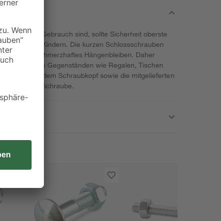
 täglich im Gebrauch sind, sollte Sicherheit oberste
em Haushalt mit Kindern. Die kurzen Schlossschrauben
ten Kopf ein schmerzhaftes Hängenbleiben. Daher
 Konstruktion von Gegenständen wie Regalen, Tischen
e Ansatz unter dem Schraubkopf sowie die mitgelieferten
sten Sitz der Schraube.