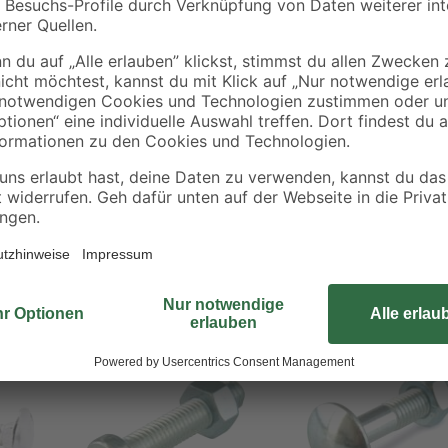
Beim Aufbau von Gegenständen, die
Priorität haben, vor allem in ein
verhindern durch ihren abgeflach
eignen sie sich vor allem für die
oder Spielgeräten. Der vierkantig
Muttern sorgen zudem für einen fe