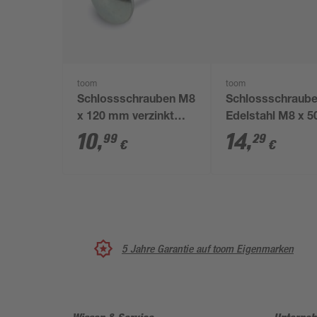
toom
toom
Schlossschrauben M8
Schlossschraub
x 120 mm verzinkt
Edelstahl M8 x 5
DIN 603 15 Stück
mm, 10 Stück
10
,
14
,
99
29
€
€
5 Jahre Garantie auf toom Eigenmarken