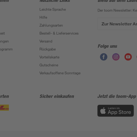
hmen
Nützliche Links
Bleib auf dem Lauf
Leichte Sprache
Der toom Newsletter: K
Hilfe
Zur Newsletter 
Zahlungsarten
eit
Bestell- & Lieferservices
ungen
Versand
Folge uns
Programm
Rückgabe
Vorteilskarte
Gutscheine
Verkaufsoffene Sonntage
rten
Sicher einkaufen
Jetzt die toom-App