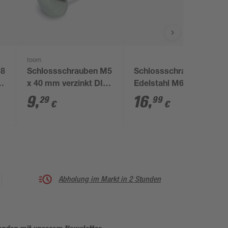
toom
M8
Schlossschrauben M5
Schlossschrauben
N
x 40 mm verzinkt DIN
Edelstahl M6 x 40 mm
603 50 Stück
25 Stück
9
,
16
,
29
99
€
€
Abholung im Markt in 2 Stunden