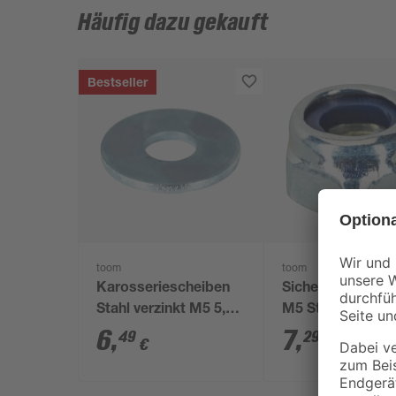
Häufig dazu gekauft
Bestseller
toom
toom
Karosseriescheiben
Sicherungsmutte
Stahl verzinkt M5 5,3
M5 Stahl verzink
mm 100 Stück
Stück
6
,
7
,
49
29
€
€