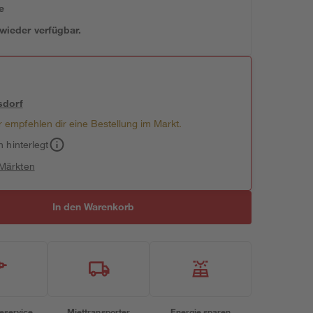
e
 wieder verfügbar.
sdorf
 empfehlen dir eine Bestellung im Markt.
h hinterlegt
 Märkten
In den Warenkorb
eservice
Miettransporter
Energie sparen