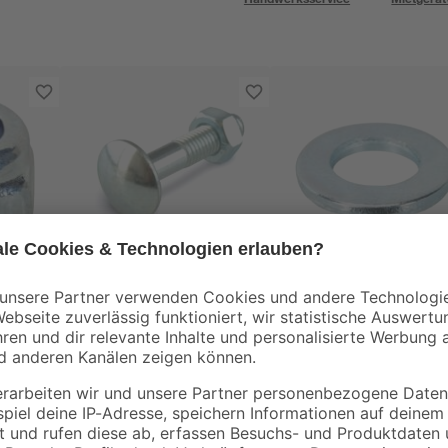
toom
toom
rn
Schlossschrauben M5
Scheiben Stahl
t 100
x 40 mm verzinkt DIN
verzinkt M5 5,3 mm
603 50 Stück
100 Stück
9
,
4
,
29
69
€
€