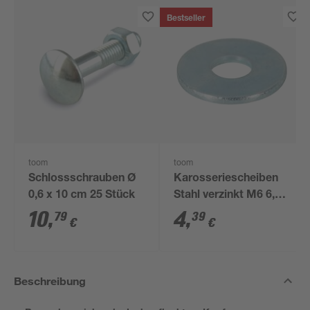
Bestseller
toom
toom
Schlossschrauben Ø
Karosseriescheiben
0,6 x 10 cm 25 Stück
Stahl verzinkt M6 6,4
mm 50 Stück
10
,
4
,
79
39
€
€
Beschreibung