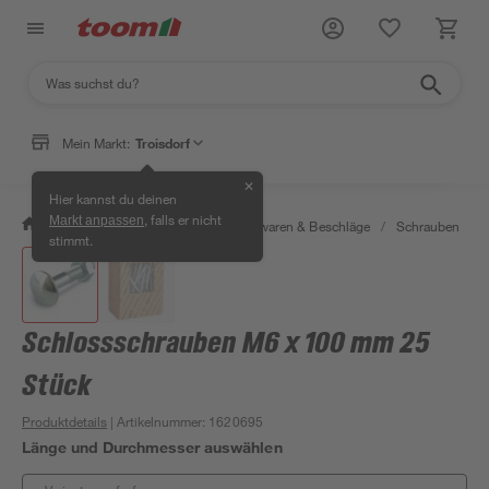
Mein Markt:
Troisdorf
✕
Hier kannst du deinen
, falls er nicht
Markt anpassen
/
Werkstatt & Maschinen
/
Eisenwaren & Beschläge
/
Schrauben
/
stimmt.
Schlossschrauben M6 x 100 mm 25
Stück
Produktdetails
| Artikelnummer
:
1620695
Länge und Durchmesser auswählen