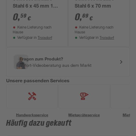
Stahl 6 x 45 mm 1
Stahl 6 x 70 mm
Stück
0
,
0
,
59
69
€
€
Keine Lieferung nach
Keine Lieferung nach
Hause
Hause
Troisdorf
Troisdorf
Verfügbar in
Verfügbar in
Fragen zum Produkt?
Sofort-Videoberatung aus dem Markt
Unsere passenden Services
Handwerksservice
Mietgeräteservice
Miettra
Häufig dazu gekauft