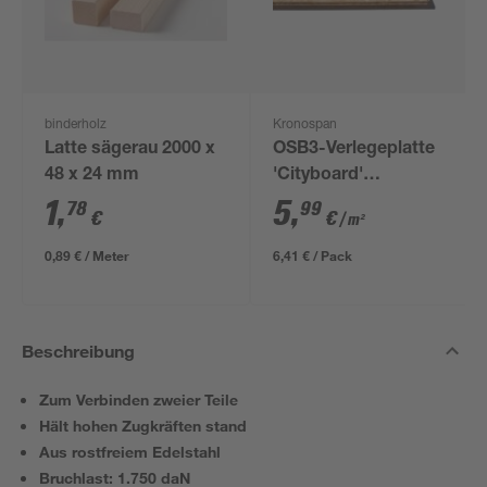
binderholz
Kronospan
Latte sägerau 2000 x
OSB3-Verlegeplatte
48 x 24 mm
'Cityboard'
ungeschliffen 1690 x
1
,
5
,
78
99
€
€
/ m²
634 x 12 mm
0,89 € / Meter
6,41 € / Pack
Beschreibung
Zum Verbinden zweier Teile
Hält hohen Zugkräften stand
Aus rostfreiem Edelstahl
Bruchlast: 1.750 daN