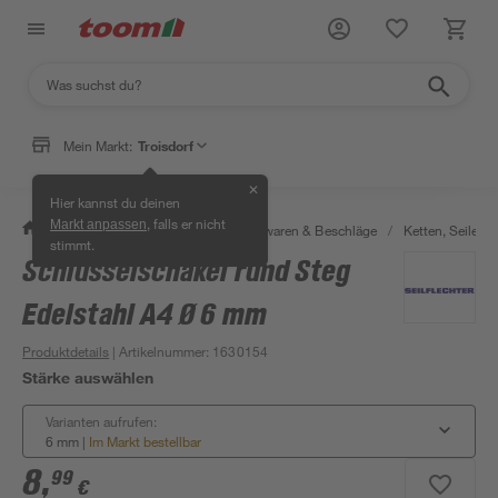
Mein Markt:
Troisdorf
✕
Hier kannst du deinen
, falls er nicht
Markt anpassen
/
Werkstatt & Maschinen
/
Eisenwaren & Beschläge
/
Ketten, Seile & 
stimmt.
Schlüsselschäkel rund Steg
Edelstahl A4 Ø 6 mm
Produktdetails
| Artikelnummer
:
1630154
Stärke auswählen
Varianten aufrufen:
6 mm
|
Im Markt bestellbar
8
,
99
€