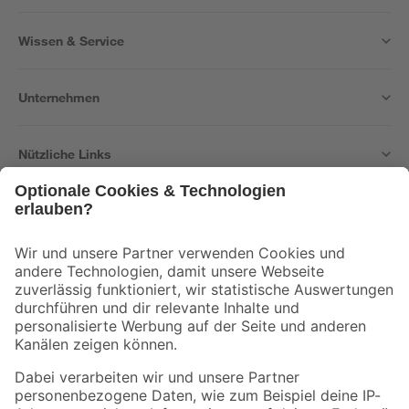
Wissen & Service
Unternehmen
Nützliche Links
Bleib auf dem Laufenden mit unserem Newsletter
Der toom Newsletter: Keine Angebote und Aktionen mehr verpassen!
Zur Newsletter Anmeldung
Folge uns