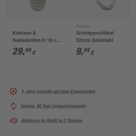
Pösamo
Kakteen &
Schnappschäkel
Sukkulenten in 18 cm
52mm Edelstahl
Recyclingtopf
29
,
9
,
99
99
€
€
5 Jahre Garantie auf toom Eigenmarken
Sorglos, 90 Tage Umtauschgarantie
Abholung im Markt in 2 Stunden