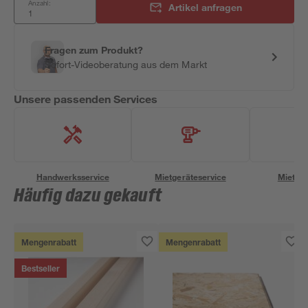
Anzahl:
Artikel anfragen
Fragen zum Produkt?
Sofort-Videoberatung aus dem Markt
Unsere passenden Services
Handwerksservice
Mietgeräteservice
Miettra
Häufig dazu gekauft
Mengenrabatt
Mengenrabatt
Bestseller