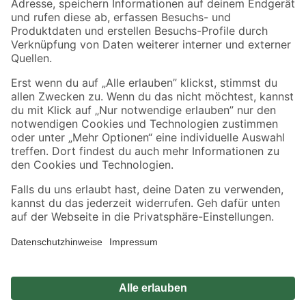
Zahlungsarten
Versandarten
Sicher einkaufen
Jetzt die toom-App herunterladen
Alle Preisangaben in EUR inkl. gesetzl. MwSt.. Die dargestellten Angebote sind unter
Umständen nicht in allen Märkten verfügbar. Die angegebenen Verfügbarkeiten beziehen
sich auf den unter "Mein Markt" ausgewählten toom Baumarkt. Alle Angebote und
Produkte nur solange der Vorrat reicht.
*Paketversand ab 59 € versandkostenfrei, gilt nicht für Artikel mit Speditionsversand, hier
fallen zusätzliche Versandkosten an.
Datenschutz
Privatsphäre
Impressum
AGB
Nutzungsbedingungen
Widerrufsrecht
Vertrag widerrufen