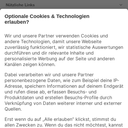
Nützliche Links
Bleib auf dem Laufenden mit unserem Newsletter
Der toom Newsletter: Keine Angebote und Aktionen mehr verpassen!
Zur Newsletter Anmeldung
Folge uns
Zahlungsarten
Versandarten
Sicher einkaufen