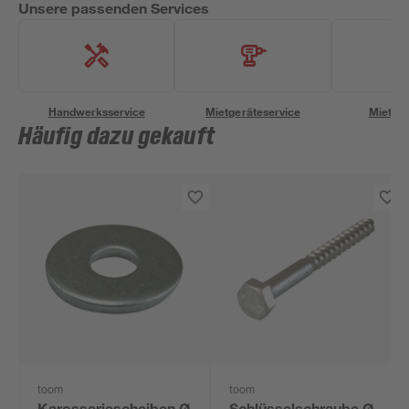
Unsere passenden Services
Handwerksservice
Mietgeräteservice
Miettra
Häufig dazu gekauft
toom
toom