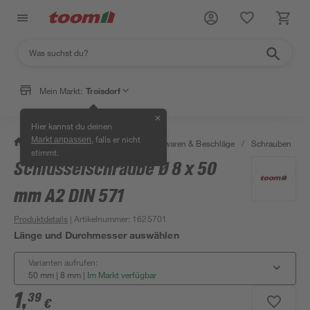
Mein Markt:
Troisdorf
✕
Hier kannst du deinen
, falls er nicht
Markt anpassen
/
Werkstatt & Maschinen
/
Eisenwaren & Beschläge
/
Schrauben
/
stimmt.
Schlüsselschraube Ø 8 x 50
mm A2 DIN 571
Produktdetails
| Artikelnummer
:
1625701
Länge und Durchmesser auswählen
Varianten aufrufen:
50 mm | 8 mm
|
Im Markt verfügbar
1
,
39
€