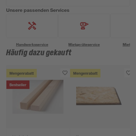
Unsere passenden Services
Handwerksservice
Mietgeräteservice
Miettra
Häufig dazu gekauft
Mengenrabatt
Mengenrabatt
Bestseller