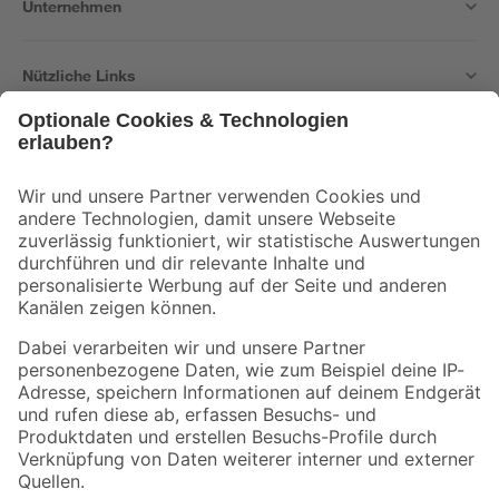
Unternehmen
Nützliche Links
Bleib auf dem Laufenden mit unserem Newsletter
Der toom Newsletter: Keine Angebote und Aktionen mehr verpassen!
Zur Newsletter Anmeldung
Folge uns
Zahlungsarten
Versandarten