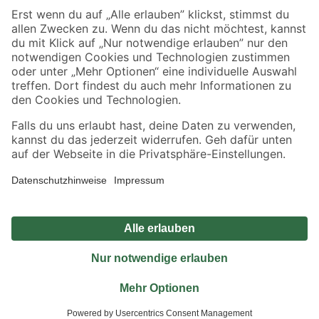
Sicher einkaufen
Jetzt die toom-App herunterladen
Alle Preisangaben in EUR inkl. gesetzl. MwSt.. Die dargestellten Angebote sind unter
Umständen nicht in allen Märkten verfügbar. Die angegebenen Verfügbarkeiten beziehen
sich auf den unter "Mein Markt" ausgewählten toom Baumarkt. Alle Angebote und
Produkte nur solange der Vorrat reicht.
*Paketversand ab 59 € versandkostenfrei, gilt nicht für Artikel mit Speditionsversand, hier
fallen zusätzliche Versandkosten an.
Datenschutz
Privatsphäre
Impressum
AGB
Nutzungsbedingungen
Widerrufsrecht
Vertrag widerrufen
Barrierefreiheit
© 2026 toom Baumarkt GmbH