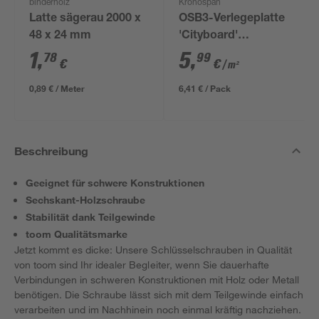
binderholz
Kronospan
Latte sägerau 2000 x
OSB3-Verlegeplatte
48 x 24 mm
'Cityboard'
ungeschliffen 1690 x
1
,
5
,
78
99
€
€
/ m²
634 x 12 mm
0,89 € / Meter
6,41 € / Pack
Beschreibung
Geeignet für schwere Konstruktionen
Sechskant-Holzschraube
Stabilität dank Teilgewinde
toom Qualitätsmarke
Jetzt kommt es dicke: Unsere Schlüsselschrauben in Qualität
von toom sind Ihr idealer Begleiter, wenn Sie dauerhafte
Verbindungen in schweren Konstruktionen mit Holz oder Metall
benötigen. Die Schraube lässt sich mit dem Teilgewinde einfach
verarbeiten und im Nachhinein noch einmal kräftig nachziehen.