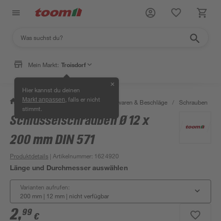
Mein Markt:
Troisdorf
✕
Hier kannst du deinen
, falls er nicht
Markt anpassen
/
Werkstatt & Maschinen
/
Eisenwaren & Beschläge
/
Schrauben
/
stimmt.
Schlüsselschrauben Ø 12 x
200 mm DIN 571
Produktdetails
| Artikelnummer
:
1624920
Länge und Durchmesser auswählen
Varianten aufrufen:
200 mm | 12 mm
|
nicht verfügbar
2
,
99
€