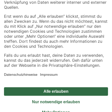
Sicher einkaufen
Jetzt die toom-App herunterladen
Alle Preisangaben in EUR inkl. gesetzl. MwSt.. Die dargestellten Angebote sind unter
Umständen nicht in allen Märkten verfügbar. Die angegebenen Verfügbarkeiten beziehen
sich auf den unter "Mein Markt" ausgewählten toom Baumarkt. Alle Angebote und
Produkte nur solange der Vorrat reicht.
*Paketversand ab 59 € versandkostenfrei, gilt nicht für Artikel mit Speditionsversand, hier
fallen zusätzliche Versandkosten an.
Datenschutz
Privatsphäre
Impressum
AGB
Nutzungsbedingungen
Widerrufsrecht
Vertrag widerrufen
Barrierefreiheit