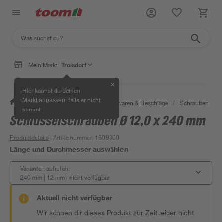
Mein Markt:
Troisdorf
✕
Hier kannst du deinen
, falls er nicht
Markt anpassen
/
Werkstatt & Maschinen
/
Eisenwaren & Beschläge
/
Schrauben
/
stimmt.
Schlüsselschrauben Ø 12,0 x 240 mm
Produktdetails
| Artikelnummer
:
1609300
Länge und Durchmesser auswählen
Varianten aufrufen:
240 mm | 12 mm
|
nicht verfügbar
Aktuell nicht verfügbar
Wir können dir dieses Produkt zur Zeit leider nicht