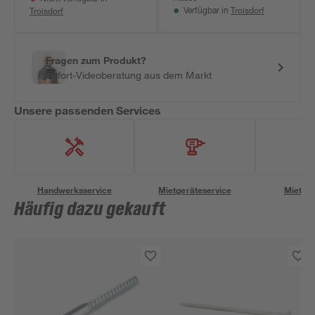
Troisdorf
Troisdorf
Verfügbar in
Fragen zum Produkt?
Sofort-Videoberatung aus dem Markt
Unsere passenden Services
Handwerksservice
Mietgeräteservice
Miettra
Häufig dazu gekauft