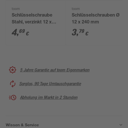
toom
toom
Schlüsselschraube
Schlüsselschrauben Ø
Stahl, verzinkt 12 x
12 x 240 mm
300 mm
4
,
3
,
69
79
€
€
5 Jahre Garantie auf toom Eigenmarken
Sorglos, 90 Tage Umtauschgarantie
Abholung im Markt in 2 Stunden
Wissen & Service