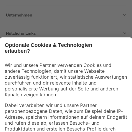
Unternehmen
Nützliche Links
Bleib auf dem Laufenden mit unserem Newsletter
Der toom Newsletter: Keine Angebote und Aktionen mehr verpassen!
Zur Newsletter Anmeldung
Folge uns
Zahlungsarten
Versandarten