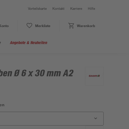
Vorteilskarte
Kontakt
Karriere
Hilfe
Konto
Merkliste
Warenkorb
e
Angebote & Neuheiten
ben Ø 6 x 30 mm A2
en