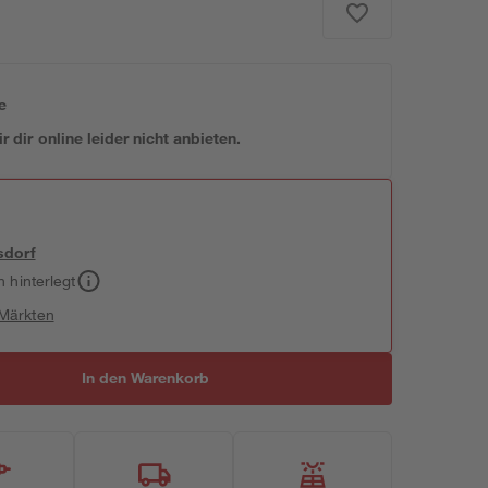
e
 dir online leider nicht anbieten.
sdorf
h hinterlegt
 Märkten
In den Warenkorb