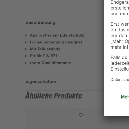
Beschreibung
Aus rostfreiem Edelstahl A2
Für Außenbereich geeignet
Mit Teilgewinde
Erfüllt DIN 571
toom Qualitätsmarke
Eigenschaften
Ähnliche Produkte