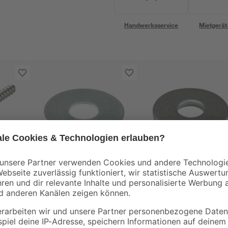
Handwerksservice
Mietgerät
toom
toom
ben Ø
Karosseriescheibe
Karosseriescheiben
N 571
Stahl 18 x 6,4 mm
8,4 mm
0
,
0
,
19
49
€
€