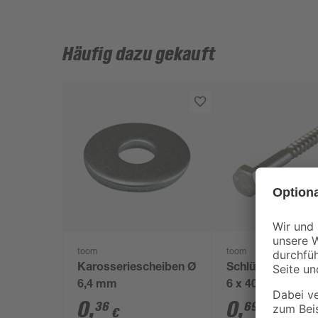
Häufig dazu gekauft
toom
toom
Karosseriescheiben Ø
Schlüsselschrau
6,4 mm
6 x 40 mm A2 DI
0
,
0
,
36
69
€
€