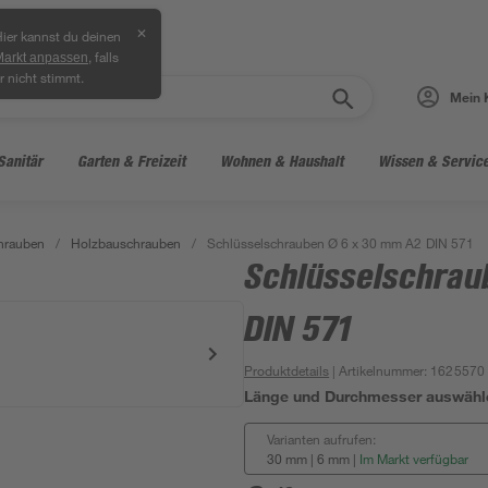
✕
ier kannst du deinen
, falls
Markt anpassen
r nicht stimmt.
Mein 
Sanitär
Garten & Freizeit
Wohnen & Haushalt
Wissen & Servic
hrauben
/
Holzbauschrauben
/
Schlüsselschrauben Ø 6 x 30 mm A2 DIN 571
Schlüsselschrau
DIN 571
Produktdetails
| Artikelnummer
:
1625570
Länge und Durchmesser auswähl
Varianten aufrufen:
30 mm | 6 mm
|
Im Markt verfügbar