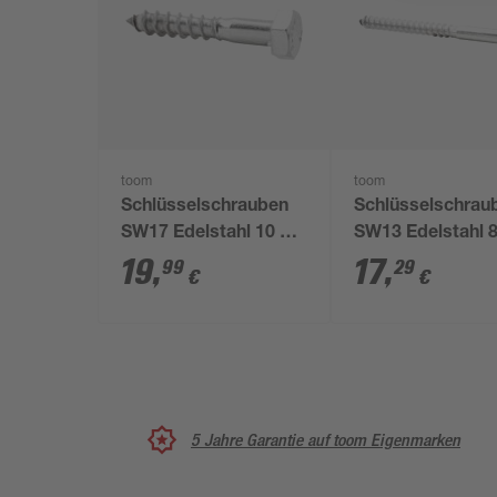
toom
toom
Schlüsselschrauben
Schlüsselschrau
SW17 Edelstahl 10 x
SW13 Edelstahl 8
60 mm 10 Stück
100 mm 10 Stüc
19
,
17
,
99
29
€
€
5 Jahre Garantie auf toom Eigenmarken