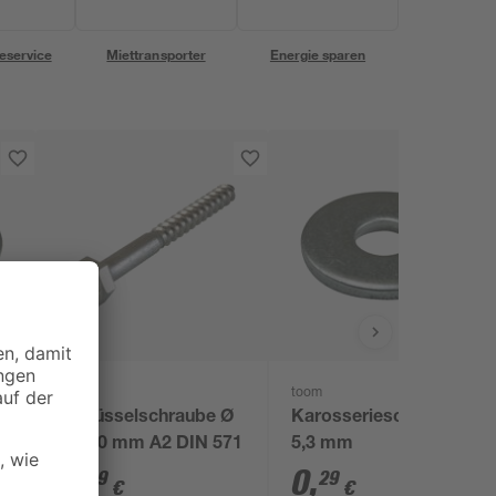
eservice
Miettransporter
Energie sparen
toom
toom
 Ø
Schlüsselschraube Ø
Karosseriescheiben Ø
8 x 40 mm A2 DIN 571
5,3 mm
0
,
0
,
99
29
€
€