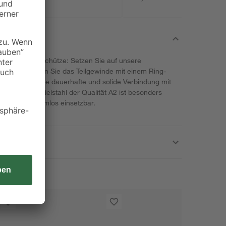
 schwere Geschütze: Setzen Sie auf unsere
n toom. Treiben Sie das Teilgewinde mit einem Ring-
ck ein, um eine dauerhafte und solide Verbindung mit
verarbeitete Edelstahl der Qualität A2 ist besonders
ereich problemlos einsetzbar.