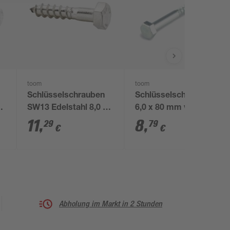
toom
toom
Schlüsselschrauben
Schlüsselschrauben Ø
50
SW13 Edelstahl 8,0 x
6,0 x 80 mm verzinkt
40 mm 10 Stück
DIN 571 25 Stück
11
,
8
,
29
79
€
€
Abholung im Markt in 2 Stunden