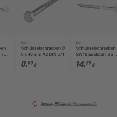
toom
toom
ben
Schlüsselschrauben Ø
Schlüsselschrauben
 x
6 x 40 mm A2 DIN 571
SW10 Edelstahl 6 x 
k
mm 25 Stück
0
,
14
,
69
99
€
€
Sorglos, 90 Tage Umtauschgarantie