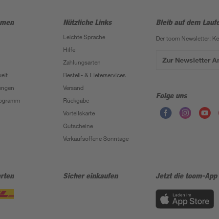
hmen
Nützliche Links
Bleib auf dem Lauf
Leichte Sprache
Der toom Newsletter: K
Hilfe
Zur Newsletter 
Zahlungsarten
eit
Bestell- & Lieferservices
ungen
Versand
Folge uns
Programm
Rückgabe
Vorteilskarte
Gutscheine
Verkaufsoffene Sonntage
rten
Sicher einkaufen
Jetzt die toom-App