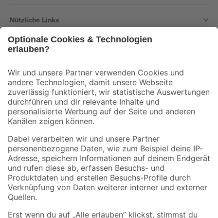
Nützliche Links
Bleib auf dem Laufenden mit unserem Newsletter
Der toom Newsletter: Keine Angebote und Aktionen mehr verpassen!
Zur Newsletter Anmeldung
Folge uns
Zahlungsarten
Versandarten
Sicher einkaufen