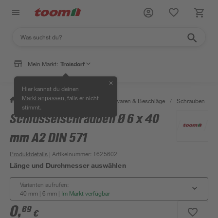
Mein Markt:
Troisdorf
✕
Hier kannst du deinen
, falls er nicht
Markt anpassen
/
Werkstatt & Maschinen
/
Eisenwaren & Beschläge
/
Schrauben
/
stimmt.
Schlüsselschrauben Ø 6 x 40
mm A2 DIN 571
Produktdetails
| Artikelnummer
:
1625602
Länge und Durchmesser auswählen
Varianten aufrufen:
40 mm | 6 mm
|
Im Markt verfügbar
0
,
69
€