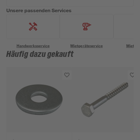
Unsere passenden Services
Handwerksservice
Mietgeräteservice
Miettra
Häufig dazu gekauft