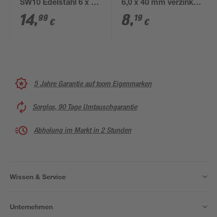
SW10 Edelstahl 6 x 50
6,0 x 40 mm verzinkt
mm 25 Stück
DIN 571 50 Stück
14
,
8
,
99
19
€
€
5 Jahre Garantie auf toom Eigenmarken
Sorglos, 90 Tage Umtauschgarantie
Abholung im Markt in 2 Stunden
Wissen & Service
Unternehmen