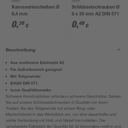
toom
toom
Karosseriescheiben Ø
Schlüsselschrauben Ø
6,4 mm
6 x 30 mm A2 DIN 571
0
,
0
,
36
49
€
€
Beschreibung
Aus rostfreiem Edelstahl A2
Für Außenbereich geeignet
Mit Teilgewinde
Erfüllt DIN 571
toom Qualitätsmarke
Schwere Konstruktionen erfordern schwere Geschütze: Setzen
Sie auf unsere Schlüsselschrauben in Qualität von toom.
Treiben Sie das Teilgewinde mit einem Ring- oder
Maulschlüssel in das Werkstück ein, um eine dauerhafte und
solide Verbindung mit Holz und Metall herzustellen. Der
verarbeitete Edelstahl der Qualität A2 ist besonders rostfrei und