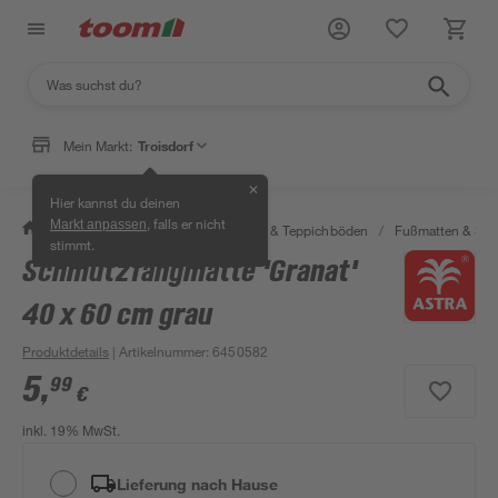
Mein Markt:
Troisdorf
✕
Hier kannst du deinen
, falls er nicht
Markt anpassen
/
Wohnen & Haushalt
/
Teppiche & Teppichböden
/
Fußmatten & Sc
stimmt.
Schmutzfangmatte 'Granat'
40 x 60 cm grau
Produktdetails
| Artikelnummer
:
6450582
5
,
99
€
inkl. 19% MwSt.
Lieferung nach Hause