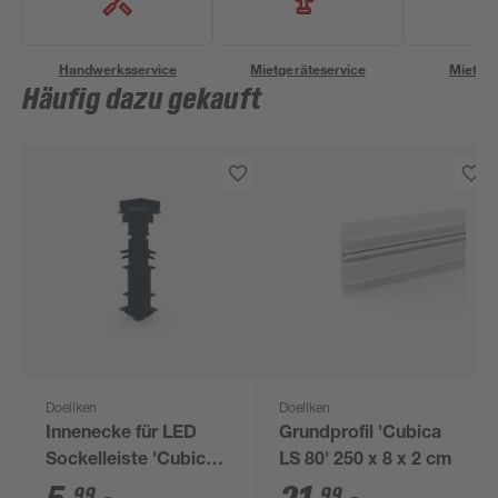
Handwerksservice
Mietgeräteservice
Miettra
Häufig dazu gekauft
Doellken
Doellken
Innenecke für LED
Grundprofil 'Cubica
Sockelleiste 'Cubica
LS 80' 250 x 8 x 2 cm
LS 80' anthrazit
99
99