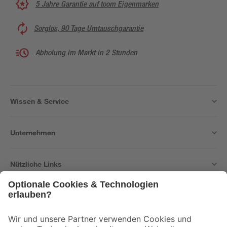
5 Jahre Garantie auf toom Eigenmarken
Sorglos, 90 Tage Umtauschgarantie
Abholung im Markt in 2 Stunden
Wissen & Service
Unternehmen
Nützliche Links
Bleib auf dem Laufenden mit unserem Newsletter
Der toom Newsletter: Keine Angebote und Aktionen mehr verpassen!