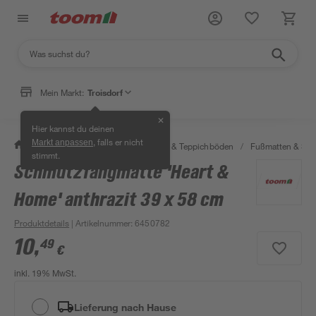
Mein Markt:
Troisdorf
✕
Hier kannst du deinen
, falls er nicht
Markt anpassen
/
Wohnen & Haushalt
/
Teppiche & Teppichböden
/
Fußmatten & Sc
stimmt.
Schmutzfangmatte 'Heart &
Home' anthrazit 39 x 58 cm
Produktdetails
| Artikelnummer
:
6450782
10
,
49
€
inkl. 19% MwSt.
Lieferung nach Hause