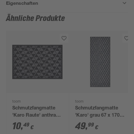
Eigenschaften
Ähnliche Produkte
toom
toom
Schmutzfangmatte
Schmutzfangmatte
'Karo Raute' anthrazit
'Karo' grau 67 x 170
39 x 58 cm
cm
10
,
49
,
49
99
€
€