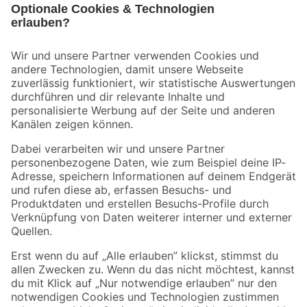
Bleib auf dem Laufenden mit unserem Newsletter
Der toom Newsletter: Keine Angebote und Aktionen mehr verpassen!
Zur Newsletter Anmeldung
Folge uns
Zahlungsarten
Versandarten
Sicher einkaufen
Jetzt die toom-App herunterladen