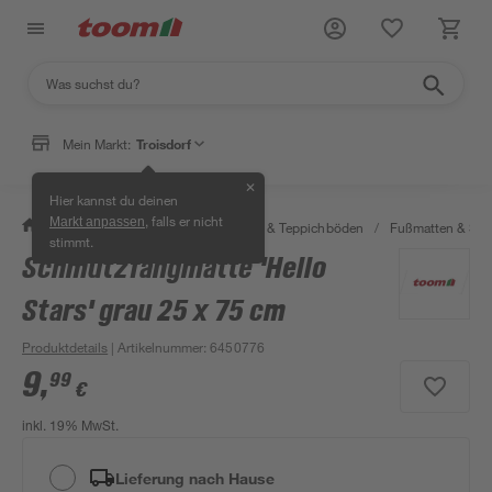
Mein Markt:
Troisdorf
✕
Hier kannst du deinen
, falls er nicht
Markt anpassen
/
Wohnen & Haushalt
/
Teppiche & Teppichböden
/
Fußmatten & Sc
stimmt.
Schmutzfangmatte 'Hello
Stars' grau 25 x 75 cm
Produktdetails
| Artikelnummer
:
6450776
9
,
99
€
inkl. 19% MwSt.
Lieferung nach Hause