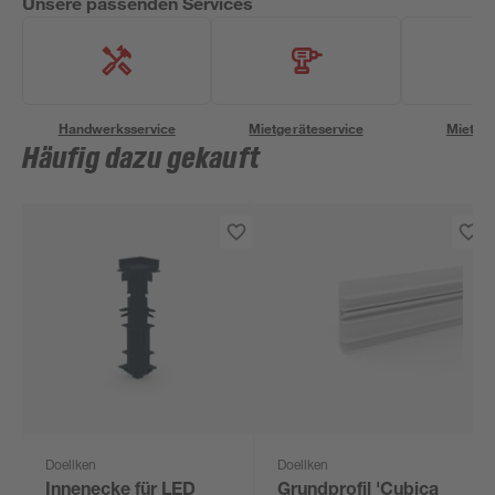
Unsere passenden Services
Handwerksservice
Mietgeräteservice
Miettra
Häufig dazu gekauft
Doellken
Doellken
Innenecke für LED
Grundprofil 'Cubica