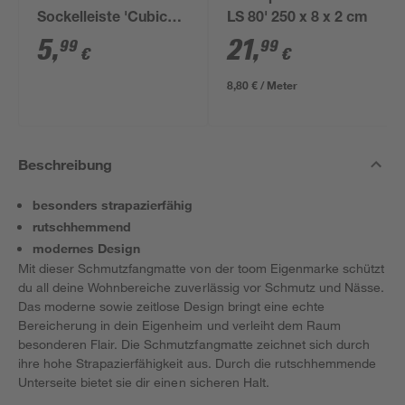
Sockelleiste 'Cubica
LS 80' 250 x 8 x 2 cm
LS 80' anthrazit
5
,
21
,
99
99
€
€
8,80 € / Meter
Beschreibung
besonders strapazierfähig
rutschhemmend
modernes Design
Mit dieser Schmutzfangmatte von der toom Eigenmarke schützt
du all deine Wohnbereiche zuverlässig vor Schmutz und Nässe.
Das moderne sowie zeitlose Design bringt eine echte
Bereicherung in dein Eigenheim und verleiht dem Raum
besonderen Flair. Die Schmutzfangmatte zeichnet sich durch
ihre hohe Strapazierfähigkeit aus. Durch die rutschhemmende
Unterseite bietet sie dir einen sicheren Halt.