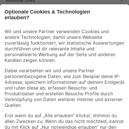
Nützliche Links
Bleib auf dem Laufenden mit unserem Newsletter
Der toom Newsletter: Keine Angebote und Aktionen mehr verpassen!
Zur Newsletter Anmeldung
Folge uns
Zahlungsarten
Versandarten
Sicher einkaufen