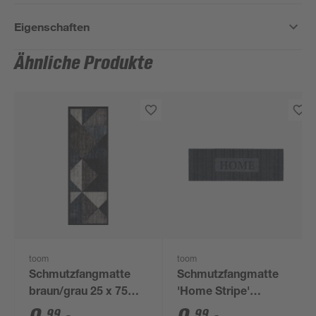
Eigenschaften
Ähnliche Produkte
toom
toom
Schmutzfangmatte
Schmutzfangmatte
braun/grau 25 x 75
'Home Stripe'
cm
anthrazit 25 x 75 cm
99
99