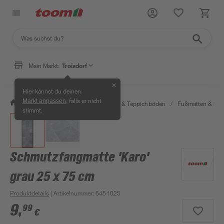
Mein Markt:
Troisdorf
✕
Hier kannst du deinen
, falls er nicht
Markt anpassen
/
Wohnen & Haushalt
/
Teppiche & Teppichböden
/
Fußmatten & Sc
stimmt.
Schmutzfangmatte 'Karo'
grau 25 x 75 cm
Produktdetails
| Artikelnummer
:
6451025
9
,
99
€