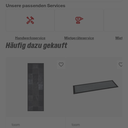
Unsere passenden Services
Handwerksservice
Mietgeräteservice
Miettra
Häufig dazu gekauft
toom
toom