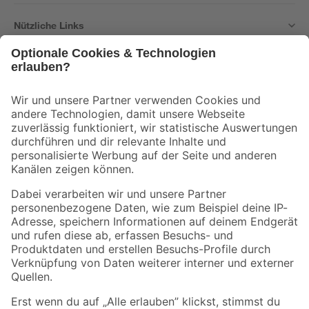
Nützliche Links
Bleib auf dem Laufenden mit unserem Newsletter
Der toom Newsletter: Keine Angebote und Aktionen mehr verpassen!
Zur Newsletter Anmeldung
Folge uns
Zahlungsarten
Versandarten
Sicher einkaufen