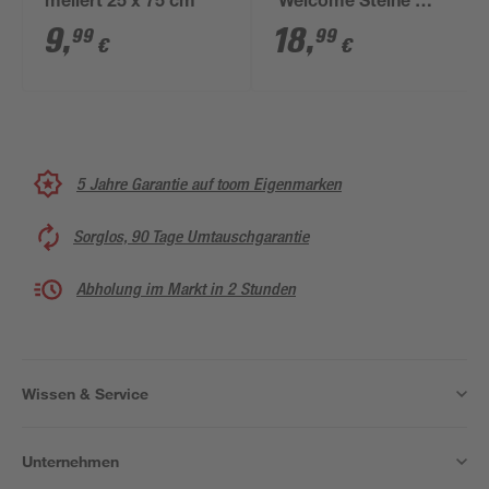
meliert 25 x 75 cm
'Welcome Steine'
mehrfarbig 50 x 70
9
,
18
,
99
99
€
€
cm
5 Jahre Garantie auf toom Eigenmarken
Sorglos, 90 Tage Umtauschgarantie
Abholung im Markt in 2 Stunden
Wissen & Service
Unternehmen