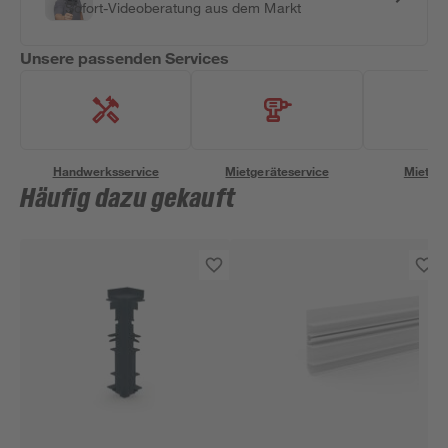
Sofort-Videoberatung aus dem Markt
Unsere passenden Services
Handwerksservice
Mietgeräteservice
Miettra
Häufig dazu gekauft