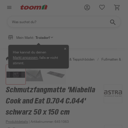
Mein Markt:
Troisdorf
✕
Hier kannst du deinen
, falls er nicht
Markt anpassen
/
Wohnen & Haushalt
/
Teppiche & Teppichböden
/
Fußmatten & Sc
stimmt.
Schmutzfangmatte 'Miabella
Cook and Eat D.704 C.044'
schwarz 50 x 150 cm
Produktdetails
| Artikelnummer
:
6451063