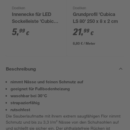
Doellken
Doellken
Innenecke für LED
Grundprofil 'Cubica
Sockelleiste 'Cubica
LS 80' 250 x 8 x 2 cm
LS 80' anthrazit
5
,
21
,
99
99
€
€
8,80 € / Meter
Beschreibung
nimmt Nässe und feinen Schmutz auf
geeignet für Fußbodenheizung
waschbar bei 30°C
strapazierfähig
rutschfest
Die Sauberlaufmatte mit ihrem extrem saugfähigen Flor nimmt
Schmutz und bis zu 3,3 l/m² Nässe von den Schuhsohlen auf
und schließt sie sicher ein. Der phthalatefreie Rücken ist