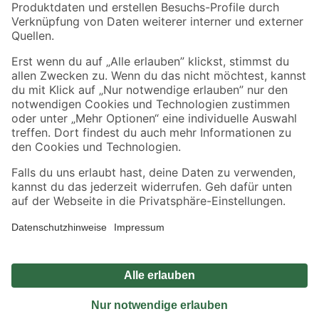
Sicher einkaufen
Jetzt die toom-App herunterladen
Alle Preisangaben in EUR inkl. gesetzl. MwSt.. Die dargestellten Angebote sind unter
Umständen nicht in allen Märkten verfügbar. Die angegebenen Verfügbarkeiten beziehen
sich auf den unter "Mein Markt" ausgewählten toom Baumarkt. Alle Angebote und
Produkte nur solange der Vorrat reicht.
*Paketversand ab 59 € versandkostenfrei, gilt nicht für Artikel mit Speditionsversand, hier
fallen zusätzliche Versandkosten an.
Datenschutz
Privatsphäre
Impressum
AGB
Nutzungsbedingungen
Widerrufsrecht
Vertrag widerrufen
Barrierefreiheit