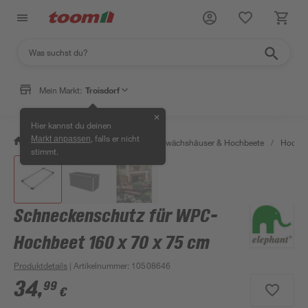
Mein Markt:
Troisdorf
✕
Hier kannst du deinen
, falls er nicht
Markt anpassen
/
Garten & Freizeit
/
Anzucht, Gewächshäuser & Hochbeete
/
Hochbe
stimmt.
Schneckenschutz für WPC-
Hochbeet 160 x 70 x 75 cm
Produktdetails
| Artikelnummer
:
10508646
34
,
99
€