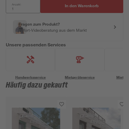
Anzahl:
In den Warenkorb
Fragen zum Produkt?
Sofort-Videoberatung aus dem Markt
Unsere passenden Services
Handwerksservice
Mietgeräteservice
Miettra
Häufig dazu gekauft