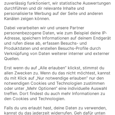
Zur Newsletter Anmeldung
Folge uns
Zahlungsarten
Versandarten
Sicher einkaufen
Jetzt die toom-App herunterladen
Alle Preisangaben in EUR inkl. gesetzl. MwSt.. Die dargestellten Angebote sind unter