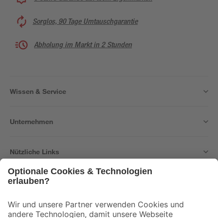
Sorglos, 90 Tage Umtauschgarantie
Abholung im Markt in 2 Stunden
Wissen & Service
Unternehmen
Nützliche Links
Bleib auf dem Laufenden mit unserem Newsletter
Der toom Newsletter: Keine Angebote und Aktionen mehr verpassen!