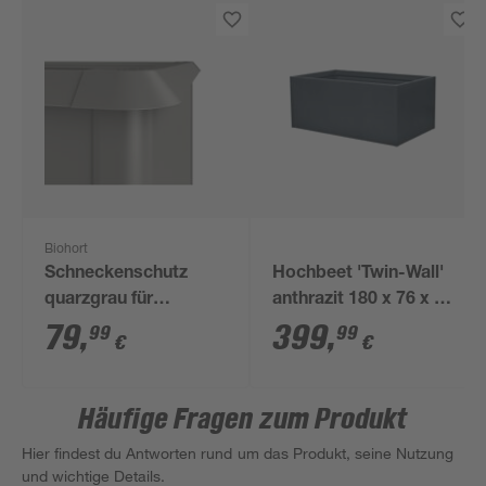
Biohort
Schneckenschutz
Hochbeet 'Twin-Wall'
quarzgrau für
anthrazit 180 x 76 x 90
Hochbeet 1 x 0,5 m
cm
79
,
399
,
99
99
€
€
Häufige Fragen zum Produkt
Hier findest du Antworten rund um das Produkt, seine Nutzung
und wichtige Details.