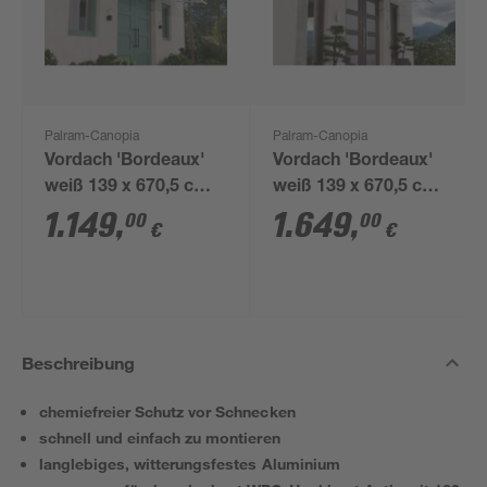
Palram-Canopia
Palram-Canopia
Vordach 'Bordeaux'
Vordach 'Bordeaux'
weiß 139 x 670,5 cm
weiß 139 x 670,5 cm
Polycarbonat
Acrylglas klar
1.149
,
1.649
,
00
00
€
€
transparent
Beschreibung
chemiefreier Schutz vor Schnecken
schnell und einfach zu montieren
langlebiges, witterungsfestes Aluminium