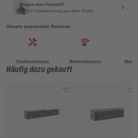
Fragen zum Produkt?
Sofort-Videoberatung aus dem Markt
Unsere passenden Services
Handwerksservice
Mietgeräteservice
Miettra
Häufig dazu gekauft