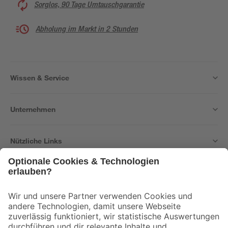
Sorglos, 90 Tage Umtauschgarantie
Abholung im Markt in 2 Stunden
Wissen & Service
Unternehmen
Nützliche Links
Bleib auf dem Laufenden mit unserem Newsletter
Der toom Newsletter: Keine Angebote und Aktionen mehr verpassen!
Zur Newsletter Anmeldung