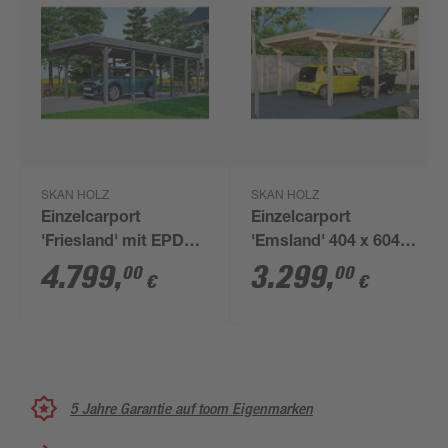
SKAN HOLZ
SKAN HOLZ
Einzelcarport
Einzelcarport
'Friesland' mit EPDM-
'Emsland' 404 x 604
Dachfolie 314 x 860
cm unbehandelt
4.799
,
3.299
,
00
00
€
€
cm schiefergrau
5 Jahre Garantie auf toom Eigenmarken