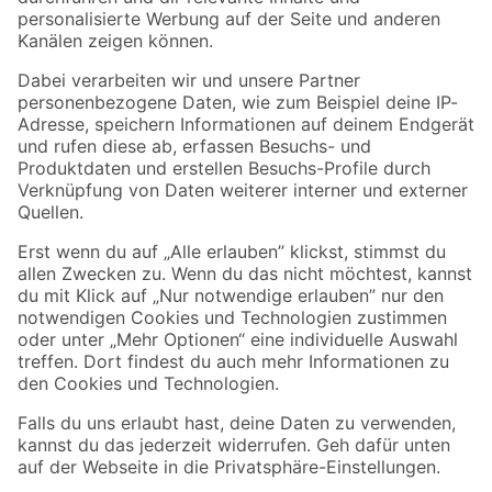
Folge uns
Zahlungsarten
Versandarten
Sicher einkaufen
Jetzt die toom-App herunterladen
Alle Preisangaben in EUR inkl. gesetzl. MwSt.. Die dargestellten Angebote sind unter
Umständen nicht in allen Märkten verfügbar. Die angegebenen Verfügbarkeiten beziehen
sich auf den unter "Mein Markt" ausgewählten toom Baumarkt. Alle Angebote und