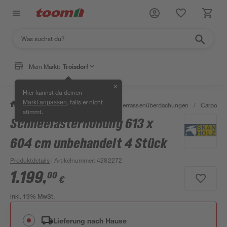
Mein Markt:
Troisdorf
✕
Hier kannst du deinen
, falls er nicht
Markt anpassen
/
Garten & Freizeit
/
Carports & Terrassenüberdachungen
/
Carports
stimmt.
Schneelasterhöhung 613 x
604 cm unbehandelt 4 Stück
Produktdetails
| Artikelnummer
:
4282272
1.199
,
00
€
inkl. 19% MwSt.
Lieferung nach Hause