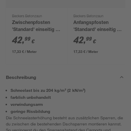
Beckers Betonzaun
Beckers Betonzaun
Zwischenpfosten
Anfangspfosten
'Standard' einseitig 11
'Standard' einseitig 11
x 11 x 248 cm grau
x 11 x 248 cm grau
42
,
42
,
99
99
€
€
17,33 € / Meter
17,33 € / Meter
Beschreibung
Schneelast bis zu 204 kg/m² (2 kN/m²)
farblich unbehandelt
verwindungsarm
geringe Rissbildung
Die Schneelasterhöhung besteht aus zusätzlichen Sparren, die
du zwischen die bestehenden Dachsparren montieren kannst.
So verringerst du den Sparrenabstand des Carports und