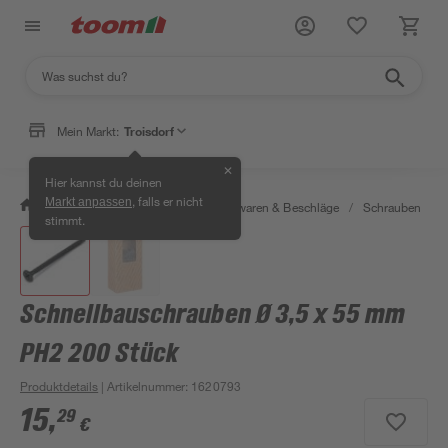
Mein Markt:
Troisdorf
✕
Hier kannst du deinen
, falls er nicht
Markt anpassen
/
Werkstatt & Maschinen
/
Eisenwaren & Beschläge
/
Schrauben
/
stimmt.
Schnellbauschrauben Ø 3,5 x 55 mm
PH2 200 Stück
Produktdetails
| Artikelnummer
:
1620793
15
,
29
€