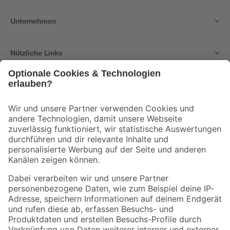
Unternehmen
Nützliche Links
Bleib auf dem Laufenden mit unserem Newsletter
Der toom Newsletter: Keine Angebote und Aktionen mehr verpassen!
Zur Newsletter Anmeldung
Folge uns
Zahlungsarten
Versandarten