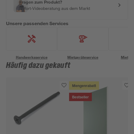
Fragen zum Produkt?
Sofort-Videoberatung aus dem Markt
Unsere passenden Services
Handwerksservice
Mietgeräteservice
Miettra
Häufig dazu gekauft
Mengenrabatt
Bestseller