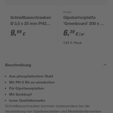
Knauf
Schnellbauschrauben
Gipskartonplatte
Ø 3,5 x 25 mm PH2
'Greenboard' 200 x 60
300 Stück
x 1,25 cm
9
,
6
,
99
39
€
€
/ m²
7,67 € / Pack
Beschreibung
Aus phosphatiertem Stahl
Mit PH-2 Bit zu verarbeiten
Für Gipsfaserplatten
Mit Senkkopf
toom Qualitätsmarke
Schnellbauschrauben kommen insbesondere bei der
Verarbeitung von Gipsfaserplatten und Metallständerwerken