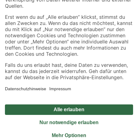
Sicher einkaufen
Jetzt die toom-App herunterladen
Alle Preisangaben in EUR inkl. gesetzl. MwSt.. Die dargestellten Angebote sind unter
Umständen nicht in allen Märkten verfügbar. Die angegebenen Verfügbarkeiten beziehen
sich auf den unter "Mein Markt" ausgewählten toom Baumarkt. Alle Angebote und
Produkte nur solange der Vorrat reicht.
*Paketversand ab 59 € versandkostenfrei, gilt nicht für Artikel mit Speditionsversand, hier
fallen zusätzliche Versandkosten an.
Datenschutz
Privatsphäre
Impressum
AGB
Nutzungsbedingungen
Widerrufsrecht
Vertrag widerrufen
Barrierefreiheit
© 2026 toom Baumarkt GmbH