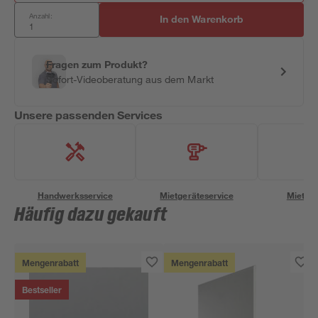
Anzahl:
In den Warenkorb
Fragen zum Produkt?
Sofort-Videoberatung aus dem Markt
Unsere passenden Services
Handwerksservice
Mietgeräteservice
Miettra
Häufig dazu gekauft
Mengenrabatt
Mengenrabatt
Bestseller