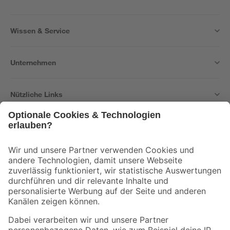
Wissen & Service
Unternehmen
Nützliche Links
Bleib auf dem Laufenden mit unserem Newsletter
Der toom Newsletter: Keine Angebote und Aktionen mehr verpassen!
Zur Newsletter Anmeldung
Folge uns