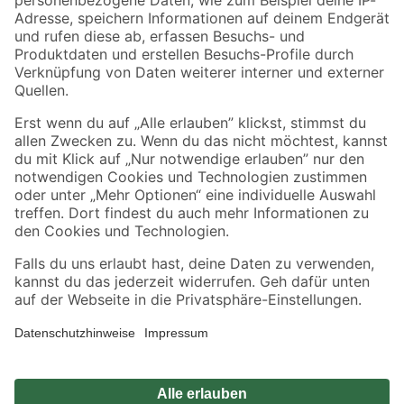
Zahlungsarten
Versandarten
Sicher einkaufen
Jetzt die toom-App herunterladen
Alle Preisangaben in EUR inkl. gesetzl. MwSt.. Die dargestellten Angebote sind unter
Umständen nicht in allen Märkten verfügbar. Die angegebenen Verfügbarkeiten beziehen
sich auf den unter "Mein Markt" ausgewählten toom Baumarkt. Alle Angebote und
Produkte nur solange der Vorrat reicht.
*Paketversand ab 59 € versandkostenfrei, gilt nicht für Artikel mit Speditionsversand, hier
fallen zusätzliche Versandkosten an.
Datenschutz
Privatsphäre
Impressum
AGB