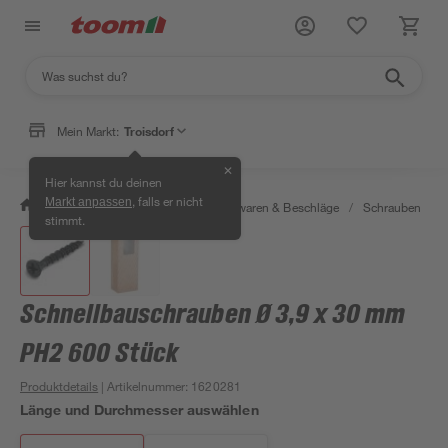
Mein Markt:
Troisdorf
✕
Hier kannst du deinen
, falls er nicht
Markt anpassen
/
Werkstatt & Maschinen
/
Eisenwaren & Beschläge
/
Schrauben
/
stimmt.
Schnellbauschrauben Ø 3,9 x 30 mm
PH2 600 Stück
Produktdetails
| Artikelnummer
:
1620281
Länge und Durchmesser auswählen