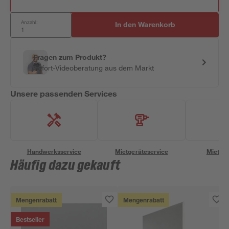
Anzahl:
In den Warenkorb
Fragen zum Produkt?
Sofort-Videoberatung aus dem Markt
Unsere passenden Services
Handwerksservice
Mietgeräteservice
Miettra
Häufig dazu gekauft
Mengenrabatt
Mengenrabatt
Bestseller