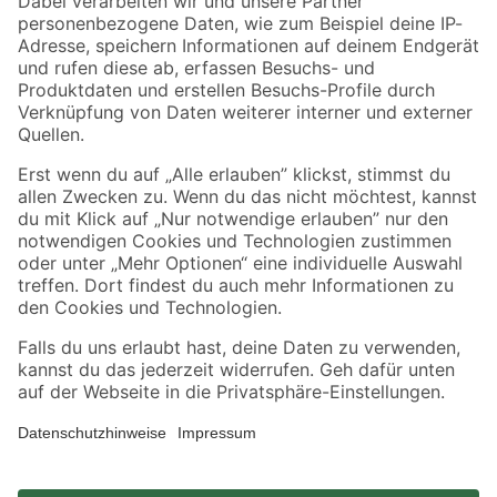
Zahlungsarten
Versandarten
Sicher einkaufen
Jetzt die toom-App herunterladen
Alle Preisangaben in EUR inkl. gesetzl. MwSt.. Die dargestellten Angebote sind unter
Umständen nicht in allen Märkten verfügbar. Die angegebenen Verfügbarkeiten beziehen
sich auf den unter "Mein Markt" ausgewählten toom Baumarkt. Alle Angebote und
Produkte nur solange der Vorrat reicht.
*Paketversand ab 59 € versandkostenfrei, gilt nicht für Artikel mit Speditionsversand, hier
fallen zusätzliche Versandkosten an.