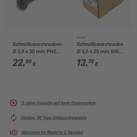
toom
Schnellbauschrauben
Schnellbauschraube
Ø 3,9 x 30 mm PH2
Ø 3,5 x 25 mm 500
600 Stück
Stück
22
,
13
,
99
79
€
€
5 Jahre Garantie auf toom Eigenmarken
Sorglos, 90 Tage Umtauschgarantie
Abholung im Markt in 2 Stunden