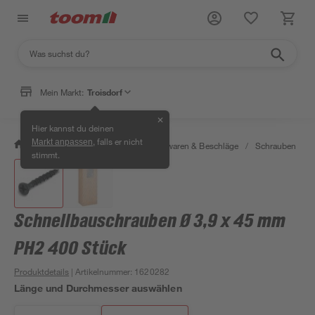
Mein Markt:
Troisdorf
✕
Hier kannst du deinen
, falls er nicht
Markt anpassen
/
Werkstatt & Maschinen
/
Eisenwaren & Beschläge
/
Schrauben
/
stimmt.
Schnellbauschrauben Ø 3,9 x 45 mm
PH2 400 Stück
Produktdetails
| Artikelnummer
:
1620282
Länge und Durchmesser auswählen