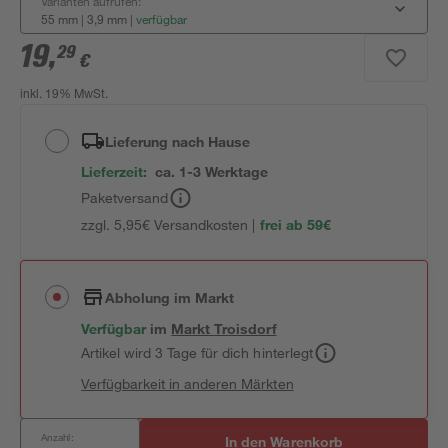
Varianten aufrufen:
55 mm | 3,9 mm
|
verfügbar
19
,
29
€
inkl. 19% MwSt.
Lieferung nach Hause
Lieferzeit:
ca. 1-3 Werktage
Paketversand
zzgl. 5,95€ Versandkosten |
frei ab 59€
Abholung im Markt
Verfügbar
im
Markt
Troisdorf
Artikel wird 3 Tage für dich hinterlegt
Verfügbarkeit in anderen Märkten
Anzahl:
In den Warenkorb