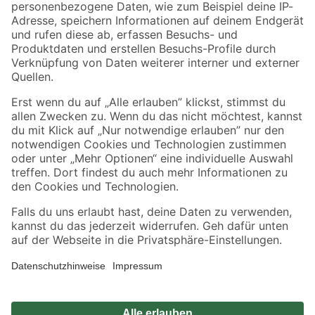
Zahlungsarten
Versandarten
Sicher einkaufen
Jetzt die toom-App herunterladen
Alle Preisangaben in EUR inkl. gesetzl. MwSt.. Die dargestellten Angebote sind unter
Umständen nicht in allen Märkten verfügbar. Die angegebenen Verfügbarkeiten beziehen
sich auf den unter "Mein Markt" ausgewählten toom Baumarkt. Alle Angebote und
Produkte nur solange der Vorrat reicht.
*Paketversand ab 59 € versandkostenfrei, gilt nicht für Artikel mit Speditionsversand, hier
fallen zusätzliche Versandkosten an.
Datenschutz
Privatsphäre
Impressum
AGB