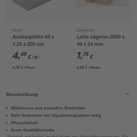
Knauf
binderholz
Ausbauplatte 60 x
Latte sägerau 2000 x
1,25 x 200 cm
48 x 24 mm
4
,
1
,
49
78
€
€
/ m²
5,39 € / Pack
0,89 € / Meter
Beschreibung
Müheloses und schnelles Eindrehen
Kein Vorbohren der Gipskartonplatten nötig
Phosphatiert
toom Qualitätsmarke
"Schnell und leicht" ist das Motto der Schnellbauschraube. Sie