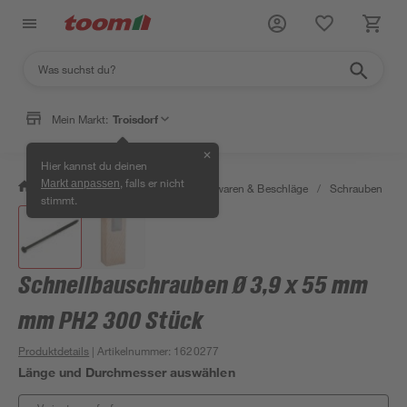
Mein Markt:
Troisdorf
✕
Hier kannst du deinen
, falls er nicht
Markt anpassen
/
Werkstatt & Maschinen
/
Eisenwaren & Beschläge
/
Schrauben
/
stimmt.
Schnellbauschrauben Ø 3,9 x 55 mm
mm PH2 300 Stück
Produktdetails
| Artikelnummer
:
1620277
Länge und Durchmesser auswählen