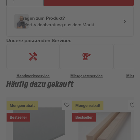
Fragen zum Produkt?
Sofort-Videoberatung aus dem Markt
Unsere passenden Services
Handwerksservice
Mietgeräteservice
Miettra
Häufig dazu gekauft
Mengenrabatt
Mengenrabatt
Bestseller
Bestseller