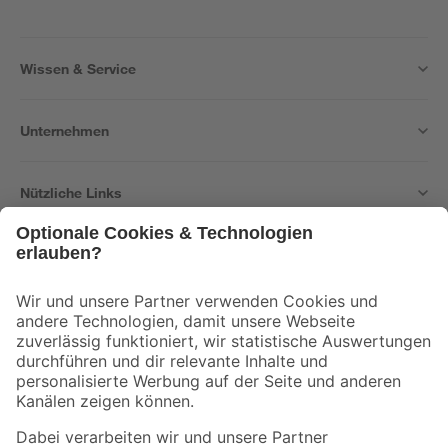
Wissen & Service
Unternehmen
Nützliche Links
Bleib auf dem Laufenden mit unserem Newsletter
Der toom Newsletter: Keine Angebote und Aktionen mehr verpassen!
Zur Newsletter Anmeldung
Folge uns