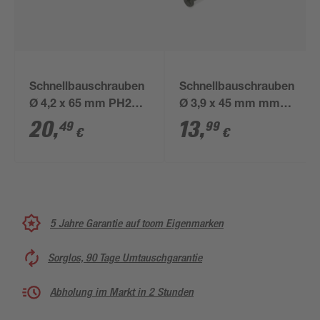
Schnellbauschrauben
Schnellbauschrauben
Ø 4,2 x 65 mm PH2
Ø 3,9 x 45 mm mm
200 Stück
PH2 400 Stück
20
,
13
,
49
99
€
€
5 Jahre Garantie auf toom Eigenmarken
Sorglos, 90 Tage Umtauschgarantie
Abholung im Markt in 2 Stunden