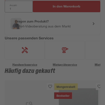
Anzahl:
In den Warenkorb
Fragen zum Produkt?
Sofort-Videoberatung aus dem Markt
Unsere passenden Services
Handwerksservice
Mietgeräteservice
Miettra
Häufig dazu gekauft
Mengenrabatt
Bestseller