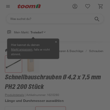
Mein Markt:
Troisdorf
✕
Hier kannst du deinen
, falls er nicht
Markt anpassen
/
Werkstatt & Maschinen
/
Eisenwaren & Beschläge
/
Schrauben
/
stimmt.
Schnellbauschrauben Ø 4,2 x 7,5 mm
PH2 200 Stück
Produktdetails
| Artikelnummer
:
1620280
Länge und Durchmesser auswählen