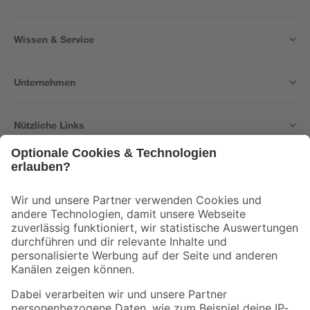
Wissen & Service
Unternehmen
Nützliche Links
Bleib auf dem Laufenden mit unserem Newsletter
Der toom Newsletter: Keine Angebote und Aktionen mehr verpassen!
Zur Newsletter Anmeldung
Folge uns