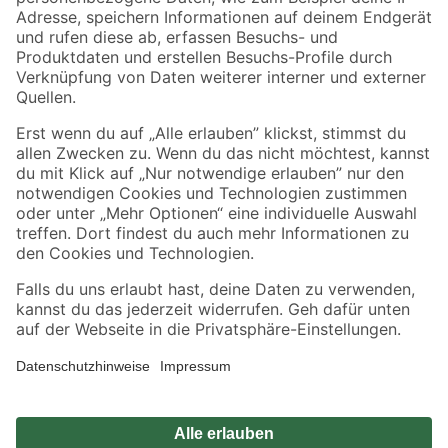
Zahlungsarten
Versandarten
Sicher einkaufen
Jetzt die toom-App herunterladen
Alle Preisangaben in EUR inkl. gesetzl. MwSt.. Die dargestellten Angebote sind unter
Umständen nicht in allen Märkten verfügbar. Die angegebenen Verfügbarkeiten beziehen
sich auf den unter "Mein Markt" ausgewählten toom Baumarkt. Alle Angebote und
Produkte nur solange der Vorrat reicht.
*Paketversand ab 59 € versandkostenfrei, gilt nicht für Artikel mit Speditionsversand, hier
fallen zusätzliche Versandkosten an.
Datenschutz
Privatsphäre
Impressum
AGB