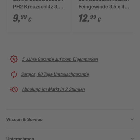
Schnellbauschrauben
Schnellbauschrauben
PH2 Kreuzschlitz 3,9
Feingewinde 3,5 x 45
x 35 mm 300 Stück
mm TN 250 Stück
9
,
12
,
99
99
€
€
5 Jahre Garantie auf toom Eigenmarken
Sorglos, 90 Tage Umtauschgarantie
Abholung im Markt in 2 Stunden
Wissen & Service
Unternehmen