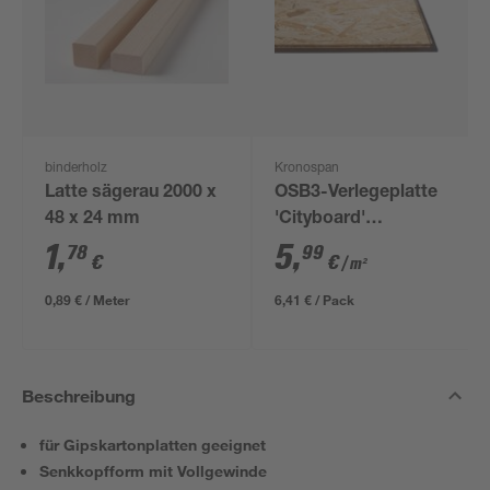
binderholz
Kronospan
Latte sägerau 2000 x
OSB3-Verlegeplatte
48 x 24 mm
'Cityboard'
ungeschliffen 1690 x
1
,
5
,
78
99
€
€
/ m²
634 x 12 mm
0,89 € / Meter
6,41 € / Pack
Beschreibung
für Gipskartonplatten geeignet
Senkkopfform mit Vollgewinde