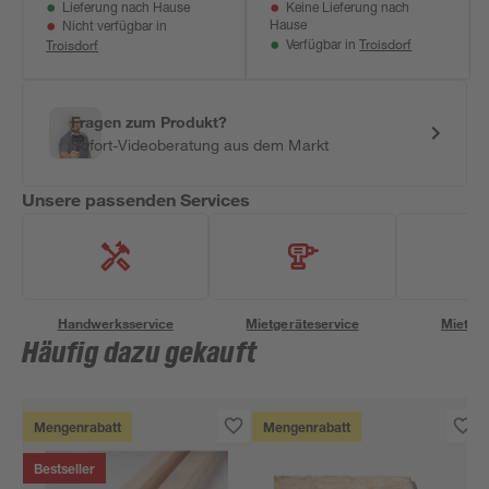
Lieferung nach Hause
Keine Lieferung nach
Hause
Nicht verfügbar in
Troisdorf
Troisdorf
Verfügbar in
Fragen zum Produkt?
Sofort-Videoberatung aus dem Markt
Unsere passenden Services
Handwerksservice
Mietgeräteservice
Miettra
Häufig dazu gekauft
Mengenrabatt
Mengenrabatt
Bestseller