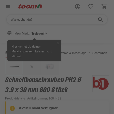
Mein Markt:
Troisdorf
✕
Hier kannst du deinen
, falls er nicht
Markt anpassen
/
Werkstatt & Maschinen
/
Eisenwaren & Beschläge
/
Schrauben
/
stimmt.
Schnellbauschrauben PH2 Ø
3,9 x 30 mm 800 Stück
Produktdetails
| Artikelnummer
:
1681439
Aktuell nicht verfügbar