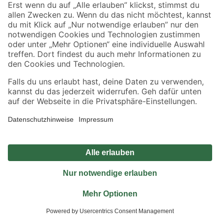
Sicher einkaufen
Jetzt die toom-App herunterladen
Alle Preisangaben in EUR inkl. gesetzl. MwSt.. Die dargestellten Angebote sind unter
Umständen nicht in allen Märkten verfügbar. Die angegebenen Verfügbarkeiten beziehen
sich auf den unter "Mein Markt" ausgewählten toom Baumarkt. Alle Angebote und
Produkte nur solange der Vorrat reicht.
*Paketversand ab 59 € versandkostenfrei, gilt nicht für Artikel mit Speditionsversand, hier
fallen zusätzliche Versandkosten an.
Datenschutz
Privatsphäre
Impressum
AGB
Nutzungsbedingungen
Widerrufsrecht
Vertrag widerrufen
Barrierefreiheit
© 2026 toom Baumarkt GmbH