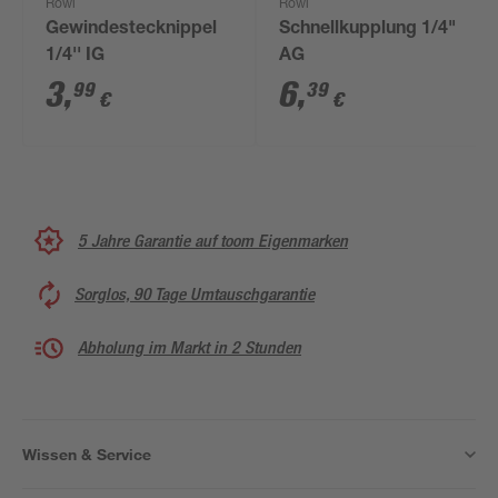
Rowi
Rowi
Gewindestecknippel
Schnellkupplung 1/4"
1/4'' IG
AG
3
,
6
,
99
39
€
€
5 Jahre Garantie auf toom Eigenmarken
Sorglos, 90 Tage Umtauschgarantie
Abholung im Markt in 2 Stunden
Wissen & Service