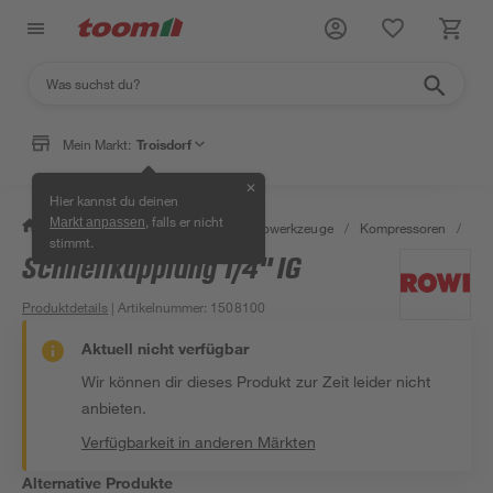
Mein Markt:
Troisdorf
✕
Hier kannst du deinen
, falls er nicht
Markt anpassen
/
Werkstatt & Maschinen
/
Elektrowerkzeuge
/
Kompressoren
/
Ko
stimmt.
Schnellkupplung 1/4'' IG
Produktdetails
| Artikelnummer
:
1508100
Aktuell nicht verfügbar
Wir können dir dieses Produkt zur Zeit leider nicht
anbieten.
Verfügbarkeit in anderen Märkten
Alternative Produkte