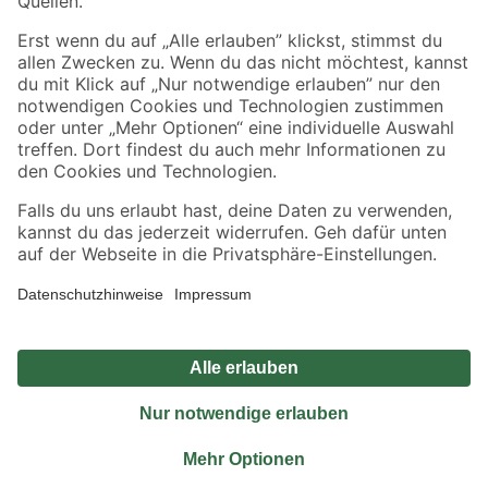
Sicher einkaufen
Jetzt die toom-App herunterladen
Alle Preisangaben in EUR inkl. gesetzl. MwSt.. Die dargestellten Angebote sind unter
Umständen nicht in allen Märkten verfügbar. Die angegebenen Verfügbarkeiten beziehen
sich auf den unter "Mein Markt" ausgewählten toom Baumarkt. Alle Angebote und
Produkte nur solange der Vorrat reicht.
*Paketversand ab 59 € versandkostenfrei, gilt nicht für Artikel mit Speditionsversand, hier
fallen zusätzliche Versandkosten an.
Datenschutz
Privatsphäre
Impressum
AGB
Nutzungsbedingungen
Widerrufsrecht
Vertrag widerrufen
Barrierefreiheit
© 2026 toom Baumarkt GmbH