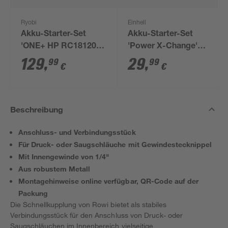
Ryobi
Einhell
Akku-Starter-Set
Akku-Starter-Set
'ONE+ HP RC18120-
'Power X-Change'
150X' 18 V 5,0 Ah mit
Ladegerät und Akku
129
,
29
,
99
99
€
€
Akku und Ladegerät
18 V 2,5 Ah
Beschreibung
Anschluss- und Verbindungsstück
Für Druck- oder Saugschläuche mit Gewindestecknippel
Mit Innengewinde von 1/4"
Aus robustem Metall
Montagehinweise online verfügbar, QR-Code auf der
Packung
Die Schnellkupplung von Rowi bietet als stabiles
Verbindungsstück für den Anschluss von Druck- oder
Saugschläuchen im Innenbereich vielseitige