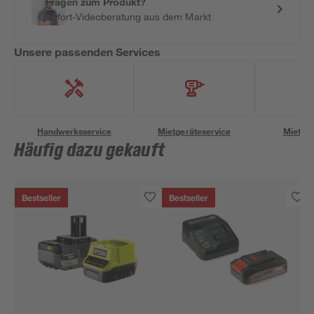
Fragen zum Produkt?
Sofort-Videoberatung aus dem Markt
Unsere passenden Services
Handwerksservice
Mietgeräteservice
Miettra
Häufig dazu gekauft
Bestseller
Bestseller