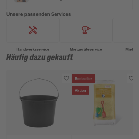
Unsere passenden Services
Handwerksservice
Mietgeräteservice
Miettra
Häufig dazu gekauft
Bestseller
Aktion