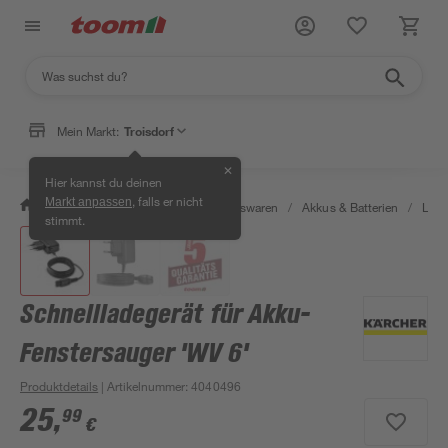
Mein Markt:
Troisdorf
✕
Hier kannst du deinen
, falls er nicht
Markt anpassen
/
Wohnen & Haushalt
/
Haushaltswaren
/
Akkus & Batterien
/
Lade
stimmt.
Schnellladegerät für Akku-
Fenstersauger 'WV 6'
Produktdetails
| Artikelnummer
:
4040496
25
,
99
€