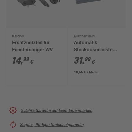
Kärcher
Brennenstuhl
Ersatznetzteil für
Automatik-
Fenstersauger WV
Steckdosenleiste
'Secure-Tec' 6-fach
14
,
31
,
99
99
€
€
anthrazit 3 m
10,66 € / Meter
5 Jahre Garantie auf toom Eigenmarken
Sorglos, 90 Tage Umtauschgarantie