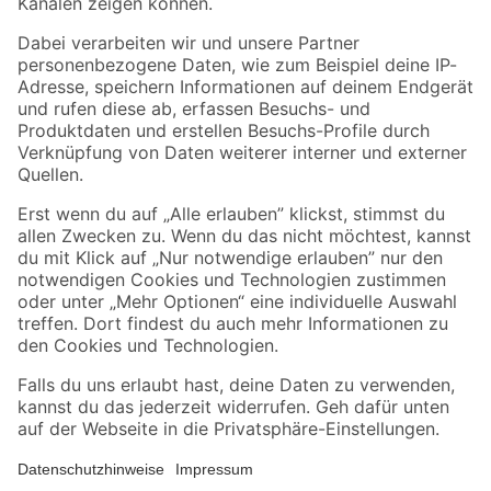
Folge uns
Zahlungsarten
Versandarten
Sicher einkaufen
Jetzt die toom-App herunterladen
Alle Preisangaben in EUR inkl. gesetzl. MwSt.. Die dargestellten Angebote sind unter
Umständen nicht in allen Märkten verfügbar. Die angegebenen Verfügbarkeiten beziehen
sich auf den unter "Mein Markt" ausgewählten toom Baumarkt. Alle Angebote und
Produkte nur solange der Vorrat reicht.
*Paketversand ab 59 € versandkostenfrei, gilt nicht für Artikel mit Speditionsversand, hier