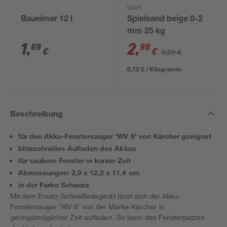
toom
Baueimer 12 l
Spielsand beige 0-2
mm 25 kg
1
,
2
,
69
99
€
€
3,29 €
0,12 € / Kilogramm
Beschreibung
für den Akku-Fenstersauger 'WV 6' von Kärcher geeignet
blitzschnelles Aufladen des Akkus
für saubere Fenster in kurzer Zeit
Abmessungen: 2,9 x 12,2 x 11,4 cm
in der Farbe Schwarz
Mit dem Ersatz-Schnellladegerät lässt sich der Akku-
Fenstersauger 'WV 6' von der Marke Kärcher in
geringstmöglicher Zeit aufladen. So kann das Fensterputzen