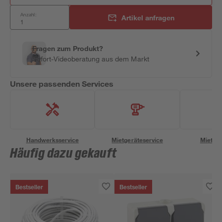
Anzahl:
Artikel anfragen
Fragen zum Produkt?
Sofort-Videoberatung aus dem Markt
Unsere passenden Services
Handwerksservice
Mietgeräteservice
Miettra
Häufig dazu gekauft
Bestseller
Bestseller