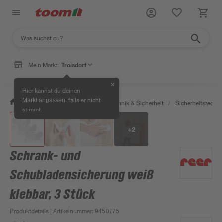
Mein Markt:
Troisdorf
✕
Hier kannst du deinen
, falls er nicht
Markt anpassen
/
Bauen & Renovieren
/
Haustechnik & Sicherheit
/
Sicherheitstechni
stimmt.
+
2
Schrank- und
Schubladensicherung weiß
klebbar, 3 Stück
Produktdetails
| Artikelnummer
:
9450775