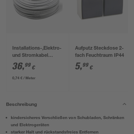
Installations-,Elektro-
Aufputz Steckdose 2-
und Stromkabel
fach Feuchtraum IP44
NYM-J 3x1,5mm² 50
36
,
5
,
99
99
€
€
m
0,74 € / Meter
Beschreibung
kindersicheres Verschließen von Schubladen, Schränken
und Elektrogeräten
starker Halt und rückstandsfreies Entfernen