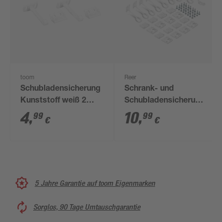
toom
Reer
Schubladensicherung
Schrank- und
Kunststoff weiß 2
Schubladensicherung
Stück
weiß mit
4
,
10
,
99
99
€
€
Montagehilfe, 8 Stück
5 Jahre Garantie auf toom Eigenmarken
Sorglos, 90 Tage Umtauschgarantie