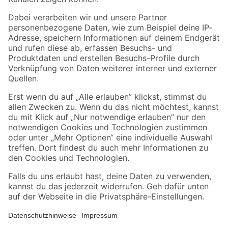
Folge uns
Zahlungsarten
Versandarten
Sicher einkaufen
Jetzt die toom-App herunterladen
Alle Preisangaben in EUR inkl. gesetzl. MwSt.. Die dargestellten Angebote sind unter
Umständen nicht in allen Märkten verfügbar. Die angegebenen Verfügbarkeiten beziehen
sich auf den unter "Mein Markt" ausgewählten toom Baumarkt. Alle Angebote und
Produkte nur solange der Vorrat reicht.
*Paketversand ab 59 € versandkostenfrei, gilt nicht für Artikel mit Speditionsversand, hier
fallen zusätzliche Versandkosten an.