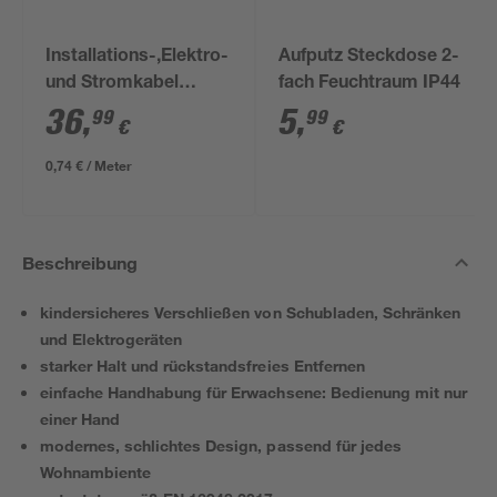
Installations-,Elektro-
Aufputz Steckdose 2-
und Stromkabel
fach Feuchtraum IP44
NYM-J 3x1,5mm² 50
36
,
5
,
99
99
€
€
m
0,74 € / Meter
Beschreibung
kindersicheres Verschließen von Schubladen, Schränken
und Elektrogeräten
starker Halt und rückstandsfreies Entfernen
einfache Handhabung für Erwachsene: Bedienung mit nur
einer Hand
modernes, schlichtes Design, passend für jedes
Wohnambiente