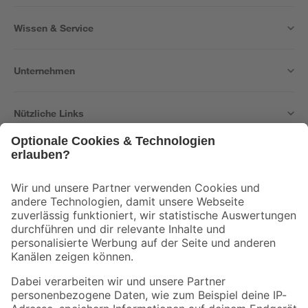
Wissen & Service
Unternehmen
Nützliche Links
Bleib auf dem Laufenden mit unserem Newsletter
Der toom Newsletter: Keine Angebote und Aktionen mehr verpassen!
Zur Newsletter Anmeldung
Folge uns