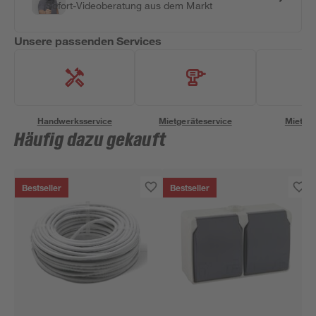
Sofort-Videoberatung aus dem Markt
Unsere passenden Services
Handwerksservice
Mietgeräteservice
Miettra
Häufig dazu gekauft
Bestseller
Bestseller