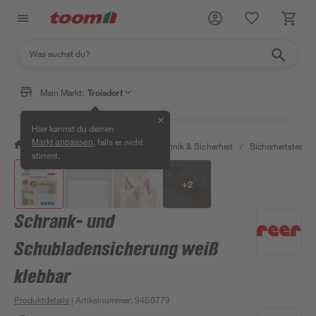
Mein Markt:
Troisdorf
✕
Hier kannst du deinen
, falls er nicht
Markt anpassen
/
Bauen & Renovieren
/
Haustechnik & Sicherheit
/
Sicherheitstechni
stimmt.
+
2
Schrank- und
Schubladensicherung weiß
klebbar
Produktdetails
| Artikelnummer
:
9450779