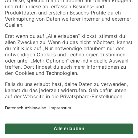
Zahlungsarten
Versandarten
Sicher einkaufen
Jetzt die toom-App herunterladen
Alle Preisangaben in EUR inkl. gesetzl. MwSt.. Die dargestellten Angebote sind unter
Umständen nicht in allen Märkten verfügbar. Die angegebenen Verfügbarkeiten beziehen
sich auf den unter "Mein Markt" ausgewählten toom Baumarkt. Alle Angebote und
Produkte nur solange der Vorrat reicht.
*Paketversand ab 59 € versandkostenfrei, gilt nicht für Artikel mit Speditionsversand, hier
fallen zusätzliche Versandkosten an.
Datenschutz
Privatsphäre
Impressum
AGB
Nutzungsbedingungen
Widerrufsrecht
Vertrag widerrufen