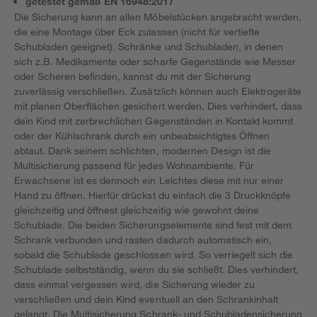
getestet gemäß EN 16948:2017
Die Sicherung kann an allen Möbelstücken angebracht werden,
die eine Montage über Eck zulassen (nicht für vertiefte
Schubladen geeignet). Schränke und Schubladen, in denen
sich z.B. Medikamente oder scharfe Gegenstände wie Messer
oder Scheren befinden, kannst du mit der Sicherung
zuverlässig verschließen. Zusätzlich können auch Elektrogeräte
mit planen Oberflächen gesichert werden. Dies verhindert, dass
dein Kind mit zerbrechlichen Gegenständen in Kontakt kommt
oder der Kühlschrank durch ein unbeabsichtigtes Öffnen
abtaut. Dank seinem schlichten, modernen Design ist die
Multisicherung passend für jedes Wohnambiente. Für
Erwachsene ist es dennoch ein Leichtes diese mit nur einer
Hand zu öffnen. Hierfür drückst du einfach die 3 Druckknöpfe
gleichzeitig und öffnest gleichzeitig wie gewohnt deine
Schublade. Die beiden Sicherungselemente sind fest mit dem
Schrank verbunden und rasten dadurch automatisch ein,
sobald die Schublade geschlossen wird. So verriegelt sich die
Schublade selbstständig, wenn du sie schließt. Dies verhindert,
dass einmal vergessen wird, die Sicherung wieder zu
verschließen und dein Kind eventuell an den Schrankinhalt
gelangt. Die Multisicherung Schrank- und Schubladensicherung