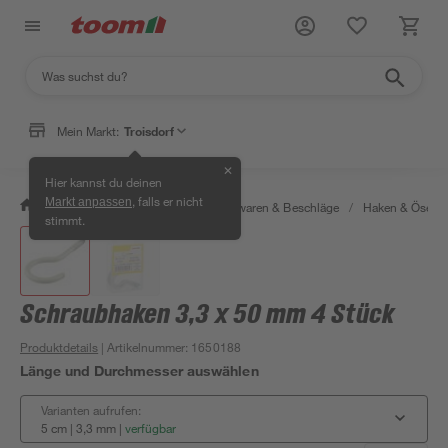
Mein Markt:
Troisdorf
✕
Hier kannst du deinen
, falls er nicht
Markt anpassen
/
Werkstatt & Maschinen
/
Eisenwaren & Beschläge
/
Haken & Ösen
stimmt.
Schraubhaken 3,3 x 50 mm 4 Stück
Produktdetails
| Artikelnummer
:
1650188
Länge und Durchmesser auswählen
Varianten aufrufen:
5 cm | 3,3 mm
|
verfügbar