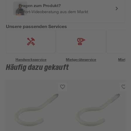
Fragen zum Produkt?
Sofort-Videoberatung aus dem Markt
Unsere passenden Services
Handwerksservice
Mietgeräteservice
Miettra
Häufig dazu gekauft