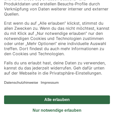
Sicher einkaufen
Jetzt die toom-App herunterladen
Alle Preisangaben in EUR inkl. gesetzl. MwSt.. Die dargestellten Angebote sind unter
Umständen nicht in allen Märkten verfügbar. Die angegebenen Verfügbarkeiten beziehen
sich auf den unter "Mein Markt" ausgewählten toom Baumarkt. Alle Angebote und
Produkte nur solange der Vorrat reicht.
*Paketversand ab 59 € versandkostenfrei, gilt nicht für Artikel mit Speditionsversand, hier
fallen zusätzliche Versandkosten an.
Datenschutz
Privatsphäre
Impressum
AGB
Nutzungsbedingungen
Widerrufsrecht
Vertrag widerrufen
Barrierefreiheit