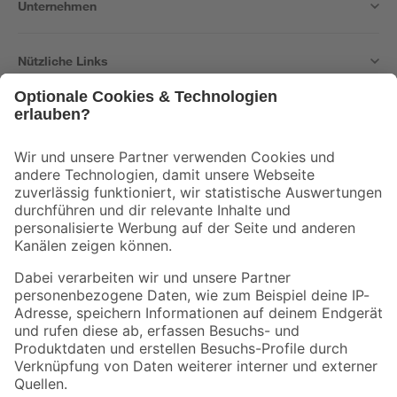
Unternehmen
Nützliche Links
Bleib auf dem Laufenden mit unserem Newsletter
Der toom Newsletter: Keine Angebote und Aktionen mehr verpassen!
Zur Newsletter Anmeldung
Folge uns
Zahlungsarten
Versandarten