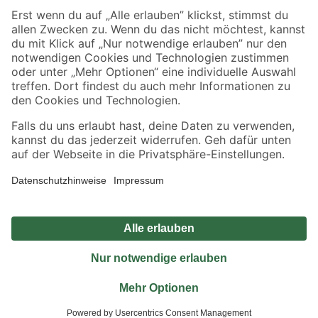
Sicher einkaufen
Jetzt die toom-App herunterladen
Alle Preisangaben in EUR inkl. gesetzl. MwSt.. Die dargestellten Angebote sind unter
Umständen nicht in allen Märkten verfügbar. Die angegebenen Verfügbarkeiten beziehen
sich auf den unter "Mein Markt" ausgewählten toom Baumarkt. Alle Angebote und
Produkte nur solange der Vorrat reicht.
*Paketversand ab 59 € versandkostenfrei, gilt nicht für Artikel mit Speditionsversand, hier
fallen zusätzliche Versandkosten an.
Datenschutz
Privatsphäre
Impressum
AGB
Nutzungsbedingungen
Widerrufsrecht
Vertrag widerrufen
Barrierefreiheit
© 2026 toom Baumarkt GmbH