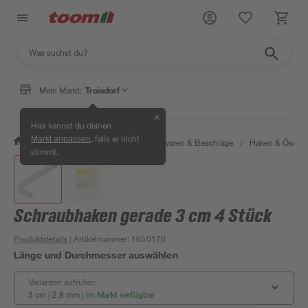
Mein Markt:
Troisdorf
✕
Hier kannst du deinen
, falls er nicht
Markt anpassen
/
Werkstatt & Maschinen
/
Eisenwaren & Beschläge
/
Haken & Ösen
stimmt.
Schraubhaken gerade 3 cm 4 Stück
Produktdetails
| Artikelnummer
:
1650170
Länge und Durchmesser auswählen
Varianten aufrufen:
3 cm | 2,8 mm
|
Im Markt verfügbar