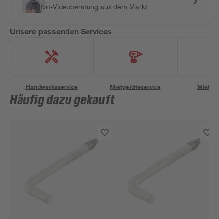
Sofort-Videoberatung aus dem Markt
Unsere passenden Services
Handwerksservice
Mietgeräteservice
Miettra
Häufig dazu gekauft