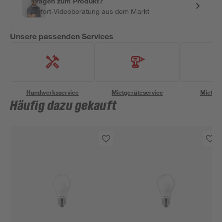
Fragen zum Produkt?
Sofort-Videoberatung aus dem Markt
Unsere passenden Services
Handwerksservice
Mietgeräteservice
Miettra
Häufig dazu gekauft