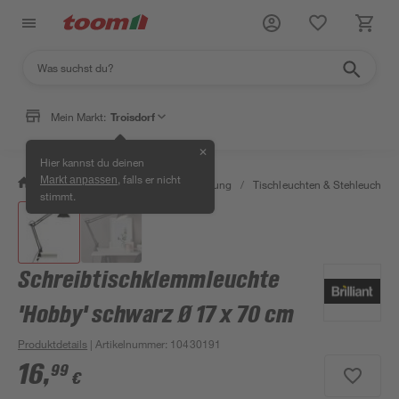
Mein Markt:
Troisdorf
✕
Hier kannst du deinen
, falls er nicht
Markt anpassen
/
Wohnen & Haushalt
/
Beleuchtung
/
Tischleuchten & Stehleuchten
stimmt.
Schreibtischklemmleuchte
'Hobby' schwarz Ø 17 x 70 cm
Produktdetails
| Artikelnummer
:
10430191
16
,
99
€