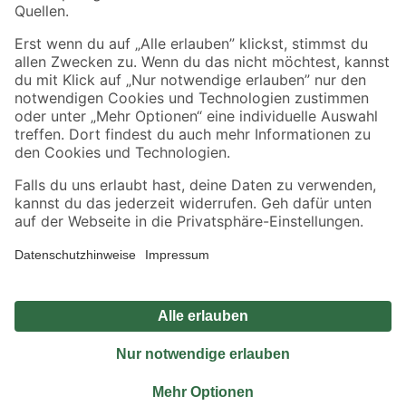
Sicher einkaufen
Jetzt die toom-App herunterladen
Alle Preisangaben in EUR inkl. gesetzl. MwSt.. Die dargestellten Angebote sind unter
Umständen nicht in allen Märkten verfügbar. Die angegebenen Verfügbarkeiten beziehen
sich auf den unter "Mein Markt" ausgewählten toom Baumarkt. Alle Angebote und
Produkte nur solange der Vorrat reicht.
*Paketversand ab 59 € versandkostenfrei, gilt nicht für Artikel mit Speditionsversand, hier
fallen zusätzliche Versandkosten an.
Datenschutz
Privatsphäre
Impressum
AGB
Nutzungsbedingungen
Widerrufsrecht
Vertrag widerrufen
Barrierefreiheit
© 2026 toom Baumarkt GmbH