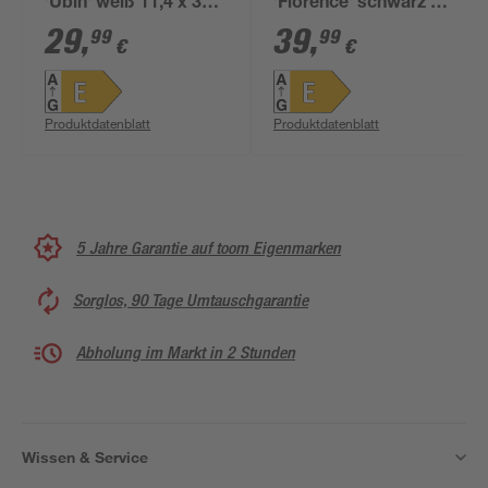
'Ubin' weiß 11,4 x 35 x
'Florence' schwarz 11
10,6 cm
x 38 x 34 cm
29
,
39
,
99
99
€
€
Produktdatenblatt
Produktdatenblatt
5 Jahre Garantie auf toom Eigenmarken
Sorglos, 90 Tage Umtauschgarantie
Abholung im Markt in 2 Stunden
Wissen & Service