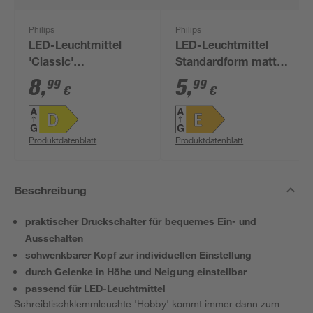
Philips
Philips
LED-Leuchtmittel
LED-Leuchtmittel
'Classic'
Standardform matt
Standardform matt
E27 7 W 806 lm
8
,
5
,
99
99
€
€
E27 10,5 W 1521 lm
warmweiß
tageslichtweiß
Produktdatenblatt
Produktdatenblatt
Beschreibung
praktischer Druckschalter für bequemes Ein- und
Ausschalten
schwenkbarer Kopf zur individuellen Einstellung
durch Gelenke in Höhe und Neigung einstellbar
passend für LED-Leuchtmittel
Schreibtischklemmleuchte 'Hobby' kommt immer dann zum