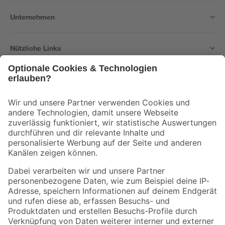
Unternehmen
Nützliche Links
Bleib auf dem Laufenden mit unserem Newsletter
Der toom Newsletter: Keine Angebote und Aktionen mehr verpassen!
Zur Newsletter Anmeldung
Folge uns
Zahlungsarten
Versandarten