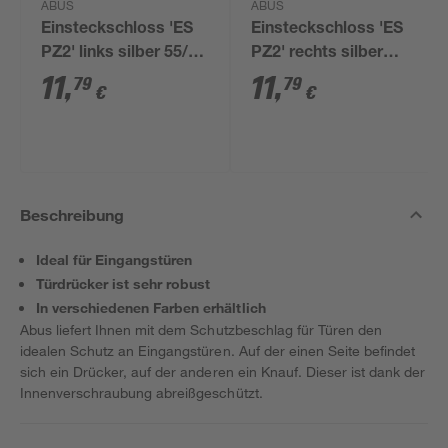
ABUS
ABUS
Einsteckschloss 'ES
Einsteckschloss 'ES
PZ2' links silber 55/72
PZ2' rechts silber
mm
55/72 mm
11
,
11
,
79
79
€
€
Beschreibung
Ideal für Eingangstüren
Türdrücker ist sehr robust
In verschiedenen Farben erhältlich
Abus liefert Ihnen mit dem Schutzbeschlag für Türen den
idealen Schutz an Eingangstüren. Auf der einen Seite befindet
sich ein Drücker, auf der anderen ein Knauf. Dieser ist dank der
Innenverschraubung abreißgeschützt.