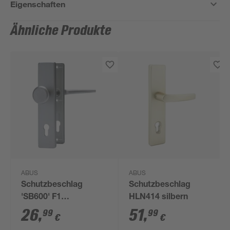
Eigenschaften
Ähnliche Produkte
ABUS
ABUS
Schutzbeschlag
Schutzbeschlag
'SB600' F1
HLN414 silbern
CLC/DFNLI
26
,
51
,
99
99
€
€