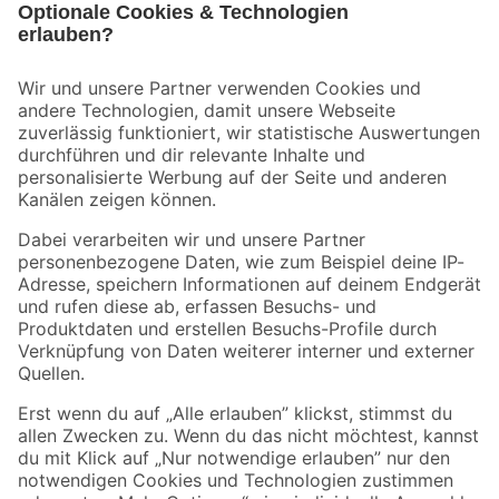
Bleib auf dem Laufenden mit unserem Newsletter
Der toom Newsletter: Keine Angebote und Aktionen mehr verpassen!
Zur Newsletter Anmeldung
Folge uns
Zahlungsarten
Versandarten
Sicher einkaufen
Jetzt die toom-App herunterladen