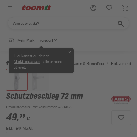
Mein Markt:
Troisdorf
✕
Hier kannst du deinen
, falls er nicht
Markt anpassen
/
Werkstatt & Maschinen
/
Eisenwaren & Beschläge
/
Holzverbinder 
stimmt.
Schutzbeschlag 72 mm
Produktdetails
| Artikelnummer
:
480403
49
,
99
€
inkl. 19% MwSt.