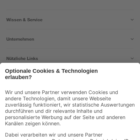
Wissen & Service
Unternehmen
Nützliche Links
Bleib auf dem Laufenden mit unserem Newsletter
Der toom Newsletter: Keine Angebote und Aktionen mehr verpassen!
Zur Newsletter Anmeldung
Folge uns