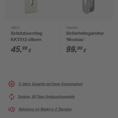
ABUS
Alpertec
Schutzbeschlag
Sicherheitsgarnitur
KKT512 silbern
'Moskau'
45
,
99
,
99
99
€
€
5 Jahre Garantie auf toom Eigenmarken
Sorglos, 90 Tage Umtauschgarantie
Abholung im Markt in 2 Stunden