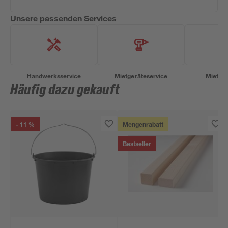
Unsere passenden Services
Handwerksservice
Mietgeräteservice
Miettra
Häufig dazu gekauft
- 11 %
Mengenrabatt
Bestseller