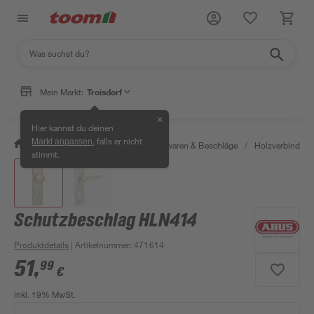
Mein Markt:
Troisdorf
✕
Hier kannst du deinen
, falls er nicht
Markt anpassen
/
Werkstatt & Maschinen
/
Eisenwaren & Beschläge
/
Holzverbinder 
stimmt.
Schutzbeschlag HLN414
Produktdetails
| Artikelnummer
:
471614
51
,
99
€
inkl. 19% MwSt.