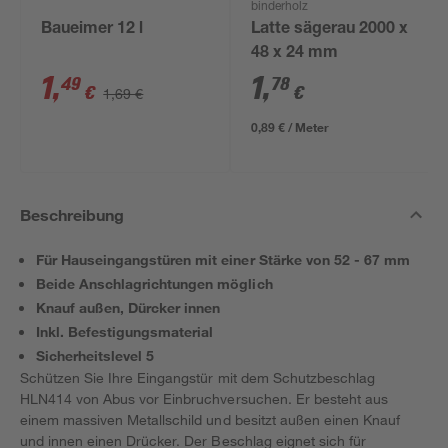
binderholz
Baueimer 12 l
Latte sägerau 2000 x
48 x 24 mm
1
,
1
,
49
78
€
€
1,69 €
0,89 € / Meter
Beschreibung
Für Hauseingangstüren mit einer Stärke von 52 - 67 mm
Beide Anschlagrichtungen möglich
Knauf außen, Dürcker innen
Inkl. Befestigungsmaterial
Sicherheitslevel 5
Schützen Sie Ihre Eingangstür mit dem Schutzbeschlag
HLN414 von Abus vor Einbruchversuchen. Er besteht aus
einem massiven Metallschild und besitzt außen einen Knauf
und innen einen Drücker. Der Beschlag eignet sich für