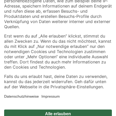
Zahlungsarten
Versandarten
Sicher einkaufen
Jetzt die toom-App herunterladen
Alle Preisangaben in EUR inkl. gesetzl. MwSt.. Die dargestellten Angebote sind unter
Umständen nicht in allen Märkten verfügbar. Die angegebenen Verfügbarkeiten beziehen
sich auf den unter "Mein Markt" ausgewählten toom Baumarkt. Alle Angebote und
Produkte nur solange der Vorrat reicht.
*Paketversand ab 59 € versandkostenfrei, gilt nicht für Artikel mit Speditionsversand, hier
fallen zusätzliche Versandkosten an.
Datenschutz
Privatsphäre
Impressum
AGB