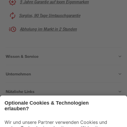
5 Jahre Garantie auf toom Eigenmarken
Sorglos, 90 Tage Umtauschgarantie
Abholung im Markt in 2 Stunden
Wissen & Service
Unternehmen
Nützliche Links
Bleib auf dem Laufenden mit unserem Newsletter
Der toom Newsletter: Keine Angebote und Aktionen mehr verpassen!