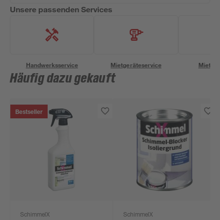
Unsere passenden Services
Handwerksservice
Mietgeräteservice
Miettra
Häufig dazu gekauft
Bestseller
SchimmelX
SchimmelX