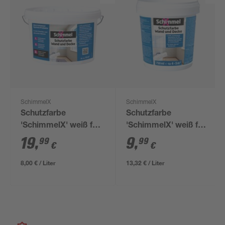
SchimmelX
SchimmelX
Schutzfarbe
Schutzfarbe
'SchimmelX' weiß für
'SchimmelX' weiß für
Wand und Decke 2,5 l
Wand und Decke 0,75
19
,
9
,
99
99
€
€
l
8,00 € / Liter
13,32 € / Liter