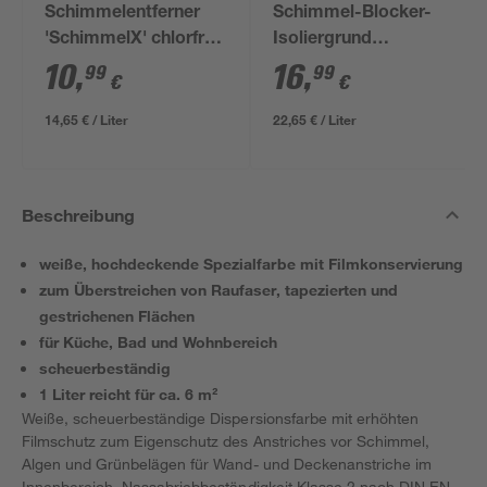
Schimmelentferner
Schimmel-Blocker-
'SchimmelX' chlorfrei
Isoliergrund
750 ml
'SchimmelX' 0,75 l
10
,
16
,
99
99
€
€
14,65 € / Liter
22,65 € / Liter
Beschreibung
weiße, hochdeckende Spezialfarbe mit Filmkonservierung
zum Überstreichen von Raufaser, tapezierten und
gestrichenen Flächen
für Küche, Bad und Wohnbereich
scheuerbeständig
1 Liter reicht für ca. 6 m²
Weiße, scheuerbeständige Dispersionsfarbe mit erhöhten
Filmschutz zum Eigenschutz des Anstriches vor Schimmel,
Algen und Grünbelägen für Wand- und Deckenanstriche im
Innenbereich. Nassabriebbeständigkeit Klasse 2 nach DIN EN