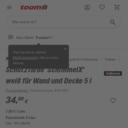
Mein Markt:
Troisdorf
✕
Hier kannst du deinen
, falls er nicht
Markt anpassen
/
Bauen & Renovieren
/
Farben, Lacke & Holzschutz
/
Farben
/
Wan
stimmt.
Schutzfarbe 'SchimmelX'
weiß für Wand und Decke 5 l
Produktdetails
| Artikelnummer
:
8101801
34
,
99
€
7,00 € / Liter
Paketinhalt:
5 Liter
inkl. 19% MwSt.