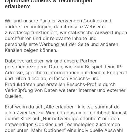
Bleib auf dem Laufenden mit unserem Newsletter
Der toom Newsletter: Keine Angebote und Aktionen mehr verpassen!
Zur Newsletter Anmeldung
Folge uns
Zahlungsarten
Versandarten
Sicher einkaufen
Jetzt die toom-App herunterladen