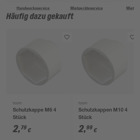
Handwerksservice
Mietgeräteservice
Miettra
Häufig dazu gekauft
toom
toom
Schutzkappe M6 4
Schutzkappen M10 4
Stück
Stück
2
,
2
,
79
99
€
€