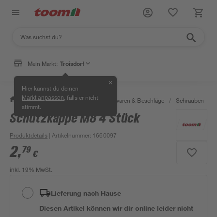
Mein Markt:
Troisdorf
✕
Hier kannst du deinen
, falls er nicht
Markt anpassen
/
Werkstatt & Maschinen
/
Eisenwaren & Beschläge
/
Schrauben
/
stimmt.
Schutzkappe M8 4 Stück
Produktdetails
| Artikelnummer
:
1660097
2
,
79
€
inkl. 19% MwSt.
Lieferung nach Hause
Diesen Artikel können wir dir online leider nicht