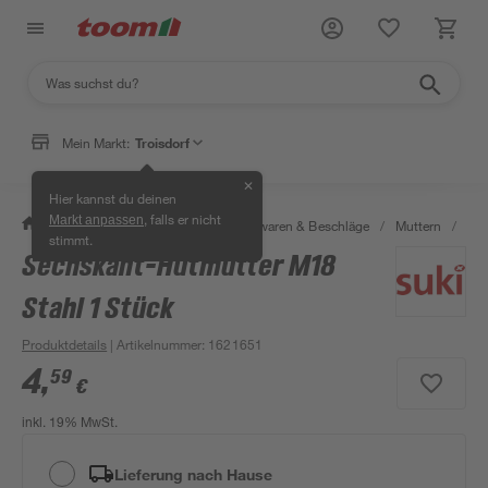
Mein Markt:
Troisdorf
✕
Hier kannst du deinen
, falls er nicht
Markt anpassen
/
Werkstatt & Maschinen
/
Eisenwaren & Beschläge
/
Muttern
/
Hut
stimmt.
Sechskant-Hutmutter M18
Stahl 1 Stück
Produktdetails
| Artikelnummer
:
1621651
4
,
59
€
inkl. 19% MwSt.
Lieferung nach Hause