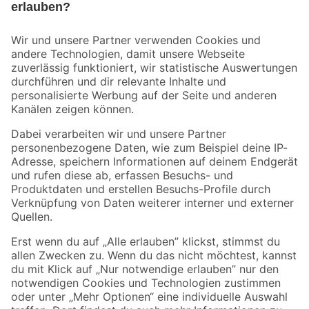
Bleib auf dem Laufenden mit unserem Newsletter
Der toom Newsletter: Keine Angebote und Aktionen mehr verpassen!
Zur Newsletter Anmeldung
Folge uns
Zahlungsarten
Versandarten
Sicher einkaufen
Jetzt die toom-App herunterladen