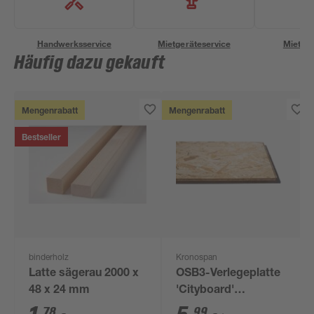
Handwerksservice
Mietgeräteservice
Miettra
Häufig dazu gekauft
Mengenrabatt
Mengenrabatt
Bestseller
binderholz
Kronospan
Latte sägerau 2000 x
OSB3-Verlegeplatte
48 x 24 mm
'Cityboard'
ungeschliffen 1690 x
78
99