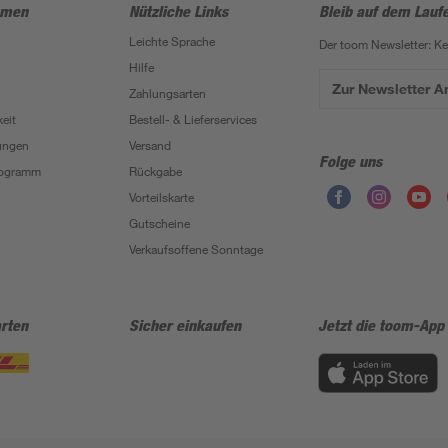
hmen
Nützliche Links
Bleib auf dem Lauf
Leichte Sprache
Der toom Newsletter: K
Hilfe
Zur Newsletter 
Zahlungsarten
eit
Bestell- & Lieferservices
ungen
Versand
Folge uns
Programm
Rückgabe
Vorteilskarte
Gutscheine
Verkaufsoffene Sonntage
rten
Sicher einkaufen
Jetzt die toom-App