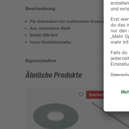
Beschreibung
Für Schrauben mit metrischem Gewinde
Aus verzinktem Stahl
Erfüllt DIN 934
toom Qualitätsmarke
Eigenschaften
Ähnliche Produkte
Bestseller