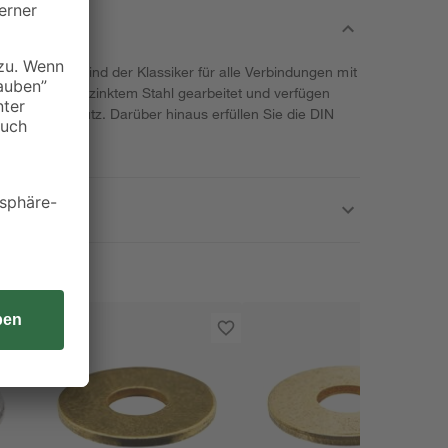
ät von toom sind der Klassiker für alle Verbindungen mit
 sind aus verzinktem Stahl gearbeitet und verfügen
rrosionsschutz. Darüber hinaus erfüllen Sie die DIN