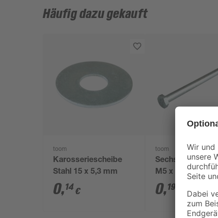
Häufig dazu gekauft
toom
toom
Karosseriescheibe
Sechskantschra
Stahl 15 x 5,3 mm
M5 x 20 mm verz
DIN 558
0
,
0
,
14
19
€
€