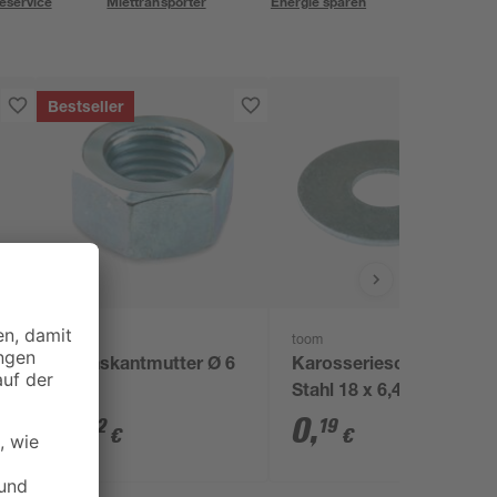
eservice
Miettransporter
Energie sparen
Bestseller
toom
toom
,5
Sechskantmutter Ø 6
Karosseriescheibe
mm
Stahl 18 x 6,4 mm
0
,
0
,
22
19
€
€