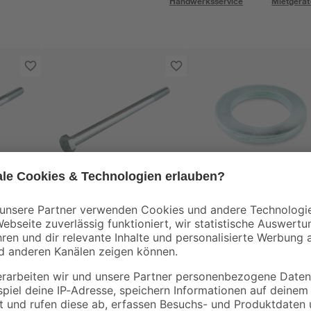
Handwerksservice
Mietgerät
toom
toom
uben
Sechskantschrauben
Unterlegscheibe Ø 0
inkt
M5 x 30 mm verzinkt
cm
DIN 558
0
,
0
,
22
10
€
€