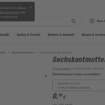
✕
ier kannst du deinen
, falls
Markt anpassen
r nicht stimmt.
Mein 
Sanitär
Garten & Freizeit
Wohnen & Haushalt
Wissen & Servic
ttern
/
Sechskantmuttern
/
Sechskantmutter Ø 5 mm
Sechskantmutte
Produktdetails
| Artikelnummer
:
1623611
Durchmesser innen auswählen
Varianten aufrufen:
5 mm
|
Im Markt verfügbar
0
,
19
€