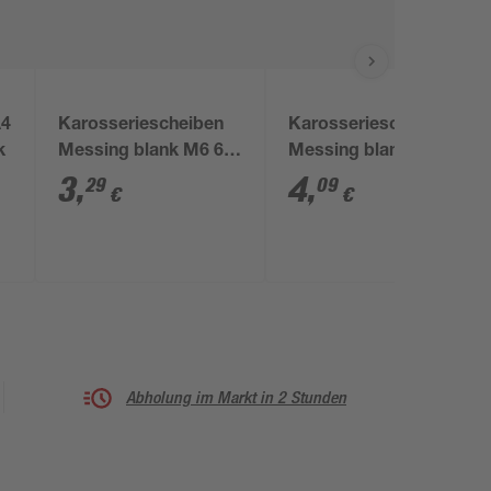
A4
Karosseriescheiben
Karosseriescheiben
k
Messing blank M6 6,4
Messing blank M8 8,4
mm 10 Stück
mm 8 Stück
3
,
4
,
29
09
€
€
Abholung im Markt in 2 Stunden