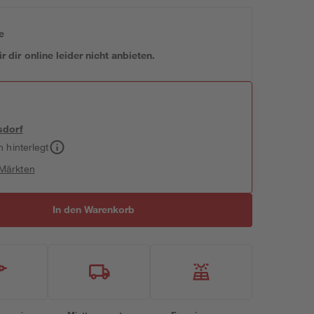
e
 dir online leider nicht anbieten.
sdorf
h hinterlegt
 Märkten
In den Warenkorb