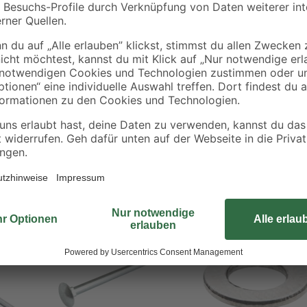
Unsere Sechskantmuttern in Qualit
metrischen Schrauben. Die Muttern
damit über einen grundlegenden Ko
934.