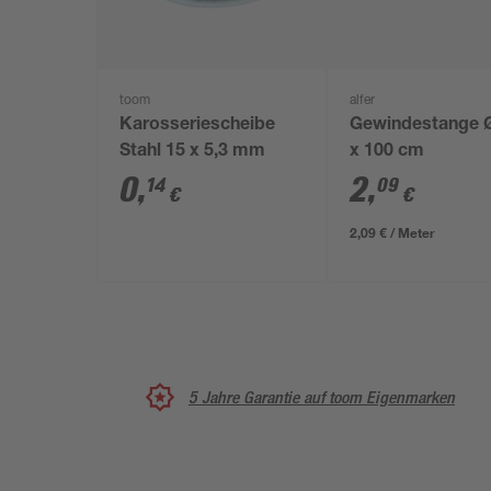
toom
alfer
Karosseriescheibe
Gewindestange Ø
Stahl 15 x 5,3 mm
x 100 cm
0
,
2
,
14
09
€
€
2,09 € / Meter
5 Jahre Garantie auf toom Eigenmarken