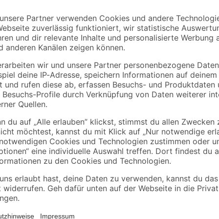
Mengenrabatt
Mengenrabatt
Bestseller
binderholz
Kronospan
tte
Rahmen sägerau
OSB3-Verlegeplatte
2000 x 58 x 38 mm
'Cityboard'
90 x
ungeschliffen 1690 x
3
,
7
,
98
59
€
€
/ m²
634 x 15 mm
1,99 € / Meter
8,12 € / Pack