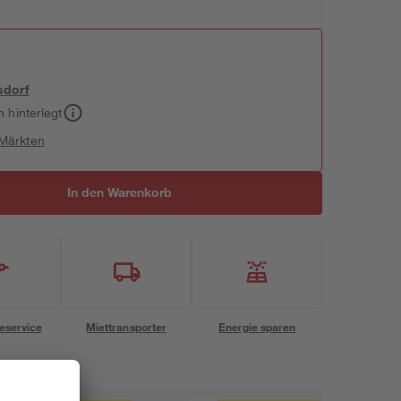
sdorf
h hinterlegt
 Märkten
In den Warenkorb
eservice
Miettransporter
Energie sparen