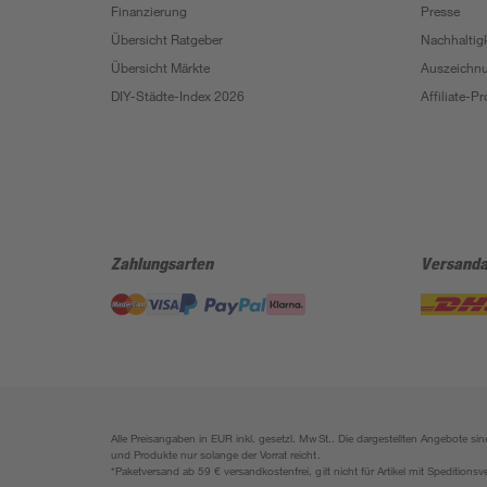
Finanzierung
Presse
Übersicht Ratgeber
Nachhaltigk
Übersicht Märkte
Auszeichn
DIY-Städte-Index 2026
Affiliate-
Zahlungsarten
Versanda
Alle Preisangaben in EUR inkl. gesetzl. MwSt.. Die dargestellten Angebote 
und Produkte nur solange der Vorrat reicht.
*Paketversand ab 59 € versandkostenfrei, gilt nicht für Artikel mit Speditionsv