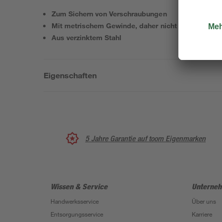
Zum Sichern von Verschraubungen
Mit metrischem Gewinde, daher nicht selbstsicher
Aus verzinktem Stahl
Eigenschaften
5 Jahre Garantie auf toom Eigenmarken
Wissen & Service
Unterne
Handwerksservice
Über uns
Entsorgungsservice
Karriere