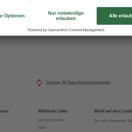
Alle gängigen Schraubverbindung
lassen sich mit der Sechskantmutte
nd
widerstandsfähigem Stahl hergestel
So kann die Sechskantmutter auc
Sorglos, 90 Tage Umtauschgarantie
hmen
Nützliche Links
Bleib auf dem Lauf
Leichte Sprache
Der toom Newsletter: K
Hilfe