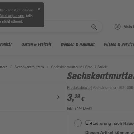
✕
ier kannst du deinen
, falls
Markt anpassen
r nicht stimmt.
Mein 
Sanitär
Garten & Freizeit
Wohnen & Haushalt
Wissen & Servic
ttern
/
Sechskantmuttern
/
Sechskantmutter M1 Stahl 1 Stück
Sechskantmutter
Produktdetails
| Artikelnummer
:
1621306
3
,
29
€
inkl. 19% MwSt.
Lieferung nach Haus
Diesen Artikel können wir