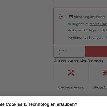
Abholung im Markt
Verfügbar
im
Markt
Troi
Artikel wird 3 Tage für dic
Verfügbarkeit in anderen
Anzahl:
Unsere passenden Services
Handwerksservice
Mietgerät