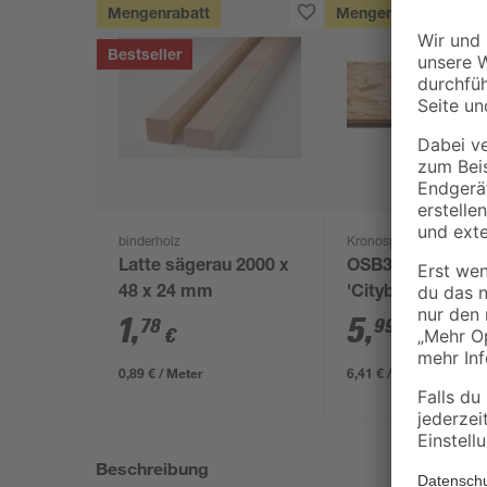
Mengenrabatt
Mengenrabatt
Bestseller
binderholz
Kronospan
Latte sägerau 2000 x
OSB3-Verlegepla
48 x 24 mm
'Cityboard'
ungeschliffen 16
1
,
5
,
78
99
€
€
/ m²
634 x 12 mm
0,89 € / Meter
6,41 € / Pack
Beschreibung