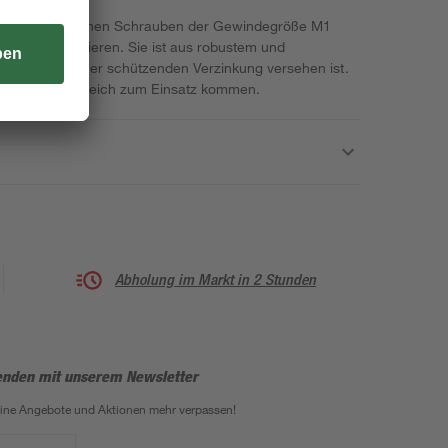
en mit metrischen Schrauben der Gewindegröße M1
r von Suki fixieren. Sie ist aus robustem und
lt, der mit einer schützenden Verzinkung versehen ist.
h im Außenbereich zum Einsatz kommen.
Abholung im Markt in 2 Stunden
enden mit unserem Newsletter
eine Angebote und Aktionen mehr verpassen!