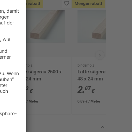
Mengenrabatt
Mengenrabatt
binderholz
binderholz
Latte sägerau 2500 x
Latte sägerau 3000 x
48 x 24 mm
48 x 24 mm
2
,
2
,
23
67
€
€
0,89 € / Meter
0,89 € / Meter