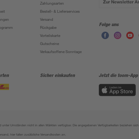
Zur Newsletter 
Zahlungsarten
eit
Bestell- & Lieferservices
ungen
Versand
Folge uns
Programm
Rückgabe
Vorteilskarte
Gutscheine
Verkaufsoffene Sonntage
rten
Sicher einkaufen
Jetzt die toom-App
sind unter Umständen nicht in allen Märkten verfügbar. Die angegebenen Verfügbarkeiten beziehen s
ersand, hier fallen zusätzliche Versandkosten an.