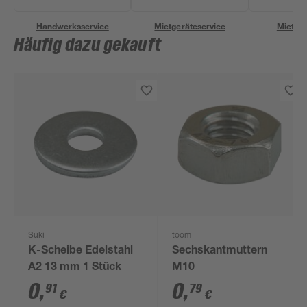
Handwerksservice
Mietgeräteservice
Miettra
Häufig dazu gekauft
Suki
toom
K-Scheibe Edelstahl
Sechskantmuttern
A2 13 mm 1 Stück
M10
0
,
0
,
91
79
€
€