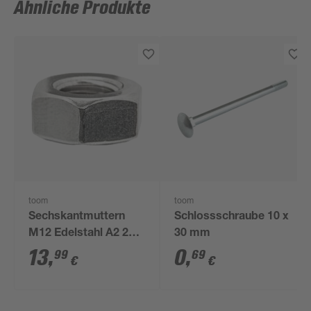
Ähnliche Produkte
toom
toom
Sechskantmuttern
Schlossschraube 10 x
M12 Edelstahl A2 25
30 mm
Stück
13
,
0
,
99
69
€
€