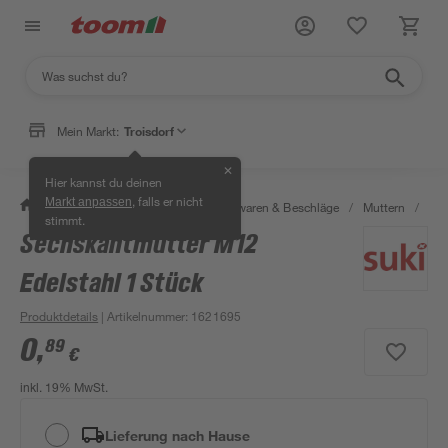
Mein Markt:
Troisdorf
✕
Hier kannst du deinen
, falls er nicht
Markt anpassen
/
Werkstatt & Maschinen
/
Eisenwaren & Beschläge
/
Muttern
/
Sec
stimmt.
Sechskantmutter M12
Edelstahl 1 Stück
Produktdetails
| Artikelnummer
:
1621695
0
,
89
€
inkl. 19% MwSt.
Lieferung nach Hause