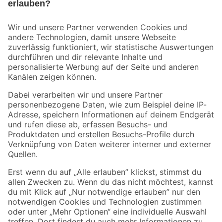
Bleib auf dem Laufenden mit unserem Newsletter
Der toom Newsletter: Keine Angebote und Aktionen mehr verpassen!
Zur Newsletter Anmeldung
Folge uns
Zahlungsarten
Versandarten
Sicher einkaufen
Jetzt die toom-App herunterladen