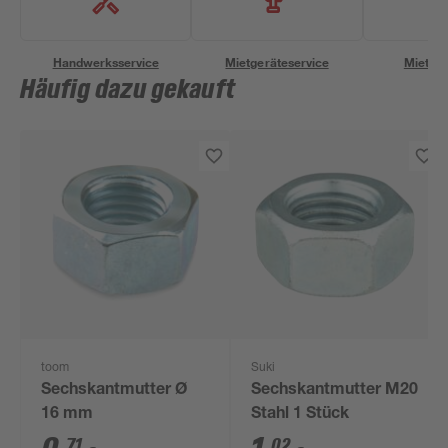
Handwerksservice
Mietgeräteservice
Miettra
Häufig dazu gekauft
toom
Suki
Sechskantmutter Ø
Sechskantmutter M20
16 mm
Stahl 1 Stück
71
02