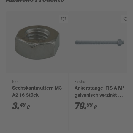
toom
Fischer
Sechskantmuttern M3
Ankerstange 'FIS A M'
A2 16 Stück
galvanisch verzinkt Ø
16 x 300 mm
3
,
79
,
49
99
€
€