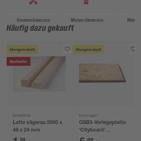
Handwerksservice
Mietgeräteservice
Miettra
Häufig dazu gekauft
Mengenrabatt
Mengenrabatt
Bestseller
binderholz
Kronospan
Latte sägerau 2000 x
OSB3-Verlegeplatte
48 x 24 mm
'Cityboard'
ungeschliffen 1690 x
78
99