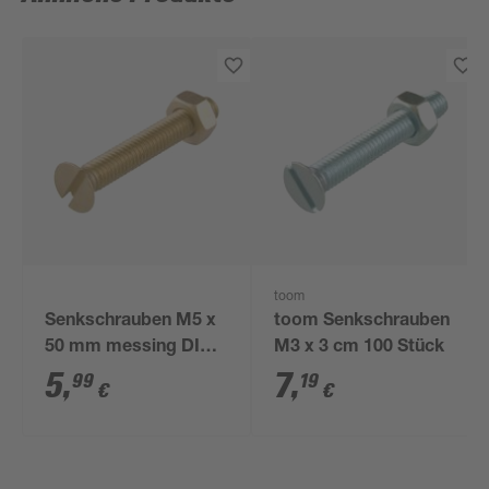
toom
Senkschrauben M5 x
toom Senkschrauben
50 mm messing DIN
M3 x 3 cm 100 Stück
963 3 Stück
5
,
7
,
99
19
€
€