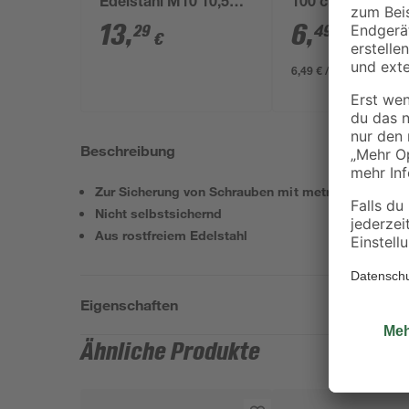
Edelstahl M10 10,5
100 cm
mm, 25 Stück
13
,
6
,
29
49
€
€
6,49 € / Meter
Beschreibung
Zur Sicherung von Schrauben mit metrischem Gew
Nicht selbstsichernd
Aus rostfreiem Edelstahl
Eigenschaften
Ähnliche Produkte