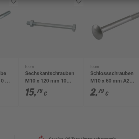
toom
toom
ube
Sechskantschrauben
Schlossschrauben
10 x
M10 x 120 mm 10
M10 x 60 mm A2
Stück
verzinkt DIN 603
15
,
2
,
79
79
€
€