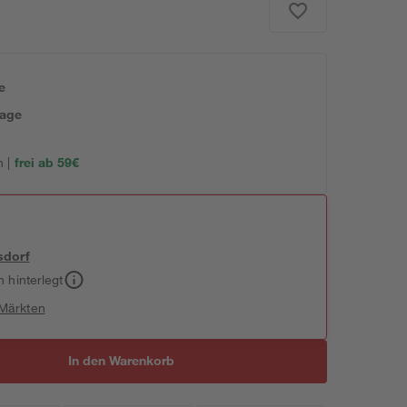
e
tage
 |
frei ab 59€
sdorf
h hinterlegt
 Märkten
In den Warenkorb