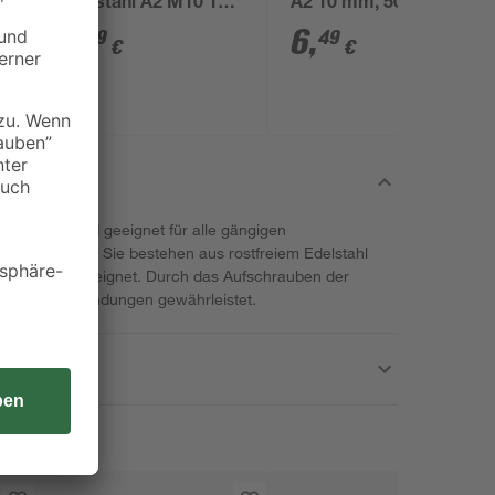
k
Edelstahl A2 M10 10,5
A2 10 mm, 50 Stück
mm 50 Stück
7
,
6
,
89
49
€
€
ke toom sind geeignet für alle gängigen
em Gewinde. Sie bestehen aus rostfreiem Edelstahl
ich optimal geeignet. Durch das Aufschrauben der
r Schraubverbindungen gewährleistet.