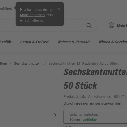
geöffnet
✕
Hier kannst du deinen
, falls
Markt anpassen
er nicht stimmt.
Mein 
Sanitär
Garten & Freizeit
Wohnen & Haushalt
Wissen & Servic
ttern
/
Sechskantmuttern
/
Sechskantmuttern M10 Edelstahl A2 50 Stück
Sechskantmutter
50 Stück
Produktdetails
| Artikelnummer
:
1651171
Durchmesser innen auswählen
Varianten aufrufen:
10 mm
|
verfügbar