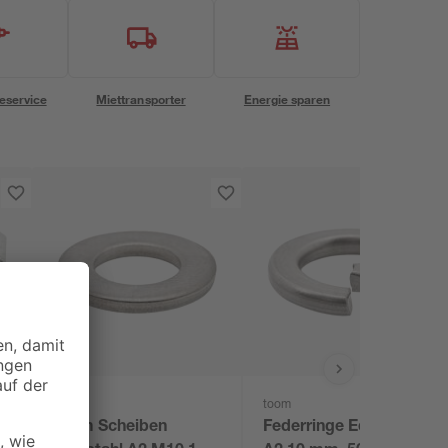
eservice
Miettransporter
Energie sparen
toom
toom
M8
toom Scheiben
Federringe Edelstahl