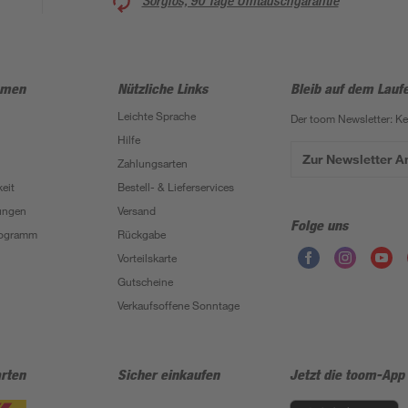
Sorglos, 90 Tage Umtauschgarantie
hmen
Nützliche Links
Bleib auf dem Lauf
Leichte Sprache
Der toom Newsletter: K
Hilfe
Zur Newsletter 
Zahlungsarten
eit
Bestell- & Lieferservices
ungen
Versand
Folge uns
Programm
Rückgabe
Vorteilskarte
Gutscheine
Verkaufsoffene Sonntage
rten
Sicher einkaufen
Jetzt die toom-App