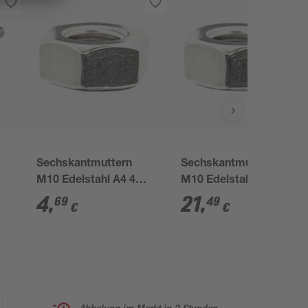
Sechskantmuttern
Sechskantmuttern
M10 Edelstahl A4 4
M10 Edelstahl A4 50
Stück
Stück
4
,
21
,
69
49
€
€