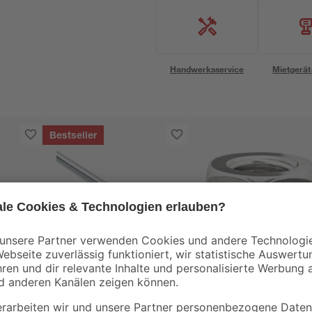
Handwerksservice
Mietgerät
Bestseller
alfer
toom
 1 x
Gewindestange
Sechskantmuttern 