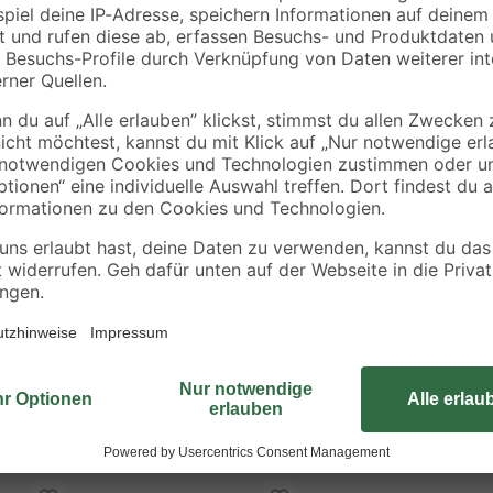
Edelstahl A2 50 Stüc
2
,
9
,
79
99
€
€
2,79 € / Meter
Die Sechskantmuttern der Hausmar
inde
Schraubverbindungen mit metrisch
und sind somit für den Außenbere
Muttern wird ein sicherer Halt de