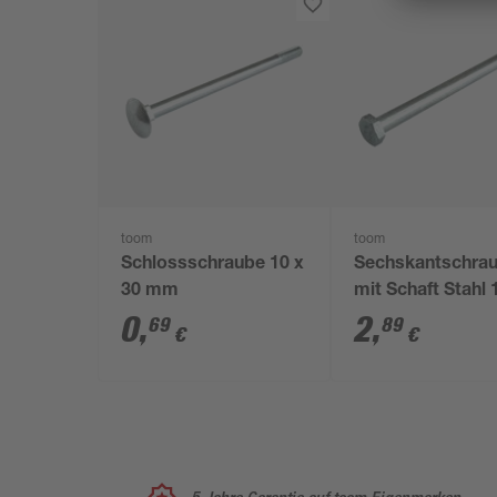
toom
toom
Schlossschraube 10 x
Sechskantschra
30 mm
mit Schaft Stahl 
120 mm
0
,
2
,
69
89
€
€