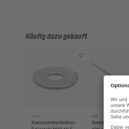
Häufig dazu gekauft
toom
alfer
Karosseriescheiben
Gewindestange Ø