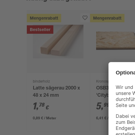
Mengenrabatt
Mengenrabatt
Bestseller
binderholz
Kronospan
Latte sägerau 2000 x
OSB3-Verlegepla
48 x 24 mm
'Cityboard'
ungeschliffen 16
1
,
5
,
78
99
€
€
/ m²
634 x 12 mm
0,89 € / Meter
6,41 € / Pack