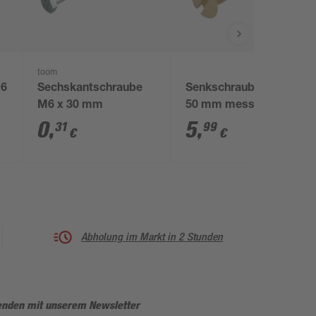
toom
M6
Sechskantschraube
Senkschrauben M5 x
M6 x 30 mm
50 mm messing DIN
963 3 Stück
0
,
5
,
31
99
€
€
Abholung im Markt in 2 Stunden
enden mit unserem Newsletter