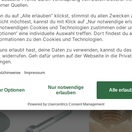
Sichern Sie Schraubverbindungen
das Aufschrauben der Muttern wird
Gewinde gewährleistet. Sie sind au
säurebeständig. Anwendung finden
Umgebungen.