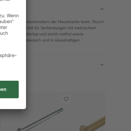
 mit den Sechskantmuttern der Hausmarke toom. Durch
 ein sicherer Halt für Verbindungen mit metrischem
s Edelstahl gefertigt und somit rostfrei sowie
 sie im Außenbereich und in säurehaltigen