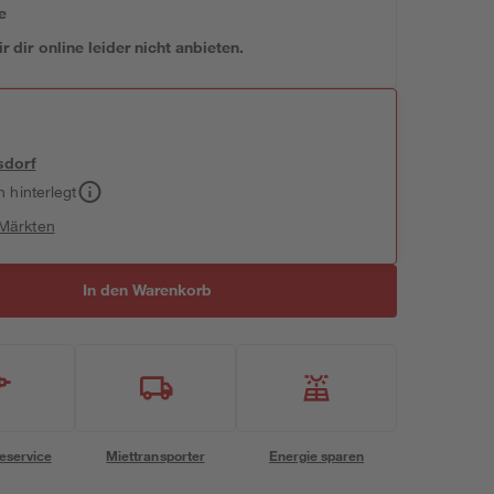
e
 dir online leider nicht anbieten.
sdorf
h hinterlegt
 Märkten
In den Warenkorb
eservice
Miettransporter
Energie sparen