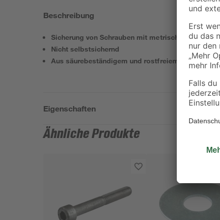
Beschreibung
Sicherung von Schrauben mit metrischem Gewinde
Nicht selbstsichernd
Aus säurebeständigem und rostfreiem Edelstahl
Eigenschaften
Ähnliche Produkte