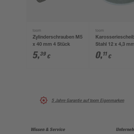
toom
toom
Zylinderschrauben M5
Karosserieschei
x 40 mm 4 Stück
Stahl 12 x 4,3 m
5
,
0
,
39
11
€
€
5 Jahre Garantie auf toom Eigenmarken
Wissen & Service
Unterne