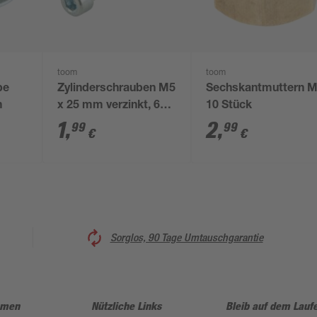
toom
toom
be
Zylinderschrauben M5
Sechskantmuttern 
m
x 25 mm verzinkt, 6
10 Stück
Stück
1
,
2
,
99
99
€
€
Sorglos, 90 Tage Umtauschgarantie
hmen
Nützliche Links
Bleib auf dem Lauf