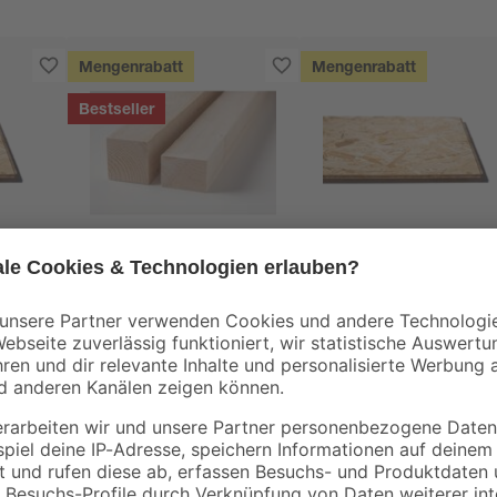
Mengenrabatt
Mengenrabatt
Bestseller
binderholz
Kronospan
tte
Rahmen sägerau
OSB3-Verlegeplatte
2000 x 58 x 38 mm
'Cityboard'
90 x
ungeschliffen 1690 x
3
,
7
,
98
59
€
€
/ m²
634 x 15 mm
1,99 € / Meter
8,12 € / Pack