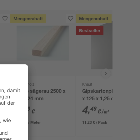
Mengenrabatt
Mengenrabatt
Bestseller
binderholz
Knauf
Latte sägerau 2500 x
Gipskartonplatte 200
48 x 24 mm
x 125 x 1,25 cm
2
,
4
,
23
49
€
€
/ m²
0,89 € / Meter
11,23 € / Pack