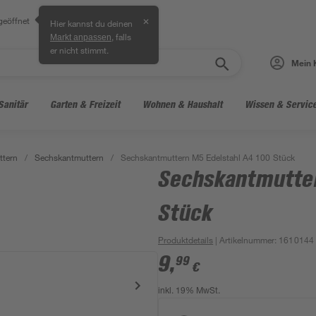
geöffnet
✕
Hier kannst du deinen
, falls
Markt anpassen
er nicht stimmt.
Mein 
Sanitär
Garten & Freizeit
Wohnen & Haushalt
Wissen & Servic
ttern
/
Sechskantmuttern
/
Sechskantmuttern M5 Edelstahl A4 100 Stück
Sechskantmutter
Stück
Produktdetails
| Artikelnummer
:
1610144
9
,
99
€
inkl. 19% MwSt.