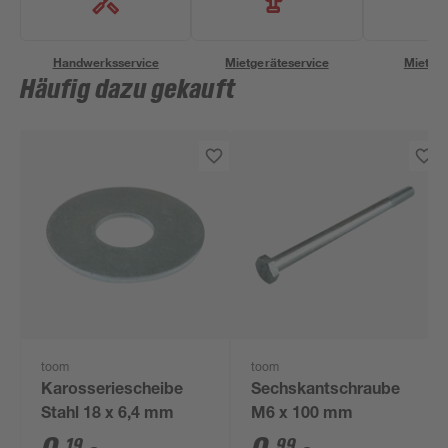
Handwerksservice
Mietgeräteservice
Miettra
Häufig dazu gekauft
toom
toom
Karosseriescheibe
Sechskantschraube
Stahl 18 x 6,4 mm
M6 x 100 mm
19
99