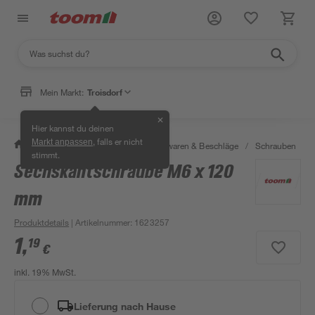
Mein Markt:
Troisdorf
✕
Hier kannst du deinen
, falls er nicht
Markt anpassen
/
Werkstatt & Maschinen
/
Eisenwaren & Beschläge
/
Schrauben
/
stimmt.
Sechskantschraube M6 x 120
mm
Produktdetails
| Artikelnummer
:
1623257
1
,
19
€
inkl. 19% MwSt.
Lieferung nach Hause