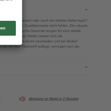
, ein neues Carport oder auch ein stabiles Kellerregal?
 unserer toom Qualitätsmarke nicht fehlen. Die robuste
 und das metrische Gewinde sorgen für eine stabile
r zugänglichen Stellen lassen sich die
Maulschlüssels leicht verarbeiten und bei Bedarf
dig auf dem Werkstoff aufliegt, verringert sich die
Abholung im Markt in 2 Stunden