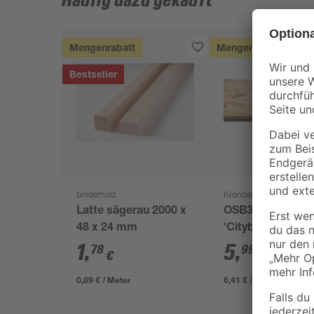
Häufig dazu gekauft
Mengenrabatt
Mengenrabatt
Bestseller
binderholz
Kronospan
Latte sägerau 2000 x
OSB3-Verlegepla
48 x 24 mm
'Cityboard'
ungeschliffen 16
1
,
5
,
78
99
€
€
/ m²
634 x 12 mm
0,89 € / Meter
6,41 € / Pack