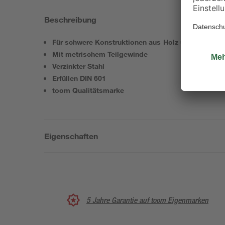
Beschreibung
Für schwere Konstruktionen aus Holz und Metall
Mit metrischem Teilgewinde
Verzinkter Stahl
Erfüllen DIN 601
toom Qualitätsmarke
Eigenschaften
5 Jahre Garantie auf toom Eigenmarken