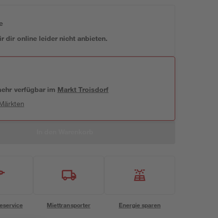
e
 dir online leider nicht anbieten.
 mehr verfügbar
im
Markt
Troisdorf
 Märkten
In den Warenkorb
eservice
Miettransporter
Energie sparen