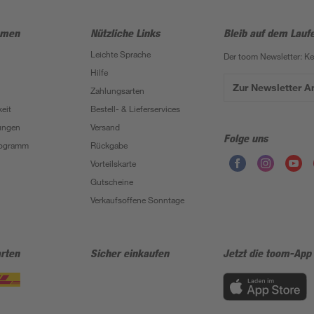
hmen
Nützliche Links
Bleib auf dem Lauf
Leichte Sprache
Der toom Newsletter: K
Hilfe
Zur Newsletter 
Zahlungsarten
eit
Bestell- & Lieferservices
ungen
Versand
Folge uns
Programm
Rückgabe
Vorteilskarte
Gutscheine
Verkaufsoffene Sonntage
rten
Sicher einkaufen
Jetzt die toom-App