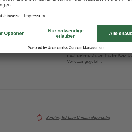
Eine neue Schaukel für den Garten
Da dürfen die Sechskantschrauben
Verarbeitung aus verzinktem Stahl
Schraubverbindung. Auch an schwe
Sechskantschrauben mittels eines 
nachziehen. Da der flache Kopf bün
Verletzungsgefahr.
Sorglos, 90 Tage Umtauschgarantie