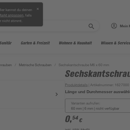
✕
ier kannst du deinen
, falls
Markt anpassen
r nicht stimmt.
Mein 
Sanitär
Garten & Freizeit
Wohnen & Haushalt
Wissen & Servic
hrauben
/
Metrische Schrauben
/
Sechskantschraube M6 x 60 mm
Sechskantschra
Produktdetails
| Artikelnummer
:
1627000
Länge und Durchmesser auswähl
Varianten aufrufen:
60 mm | 6 mm
|
nicht verfügbar
0
,
54
€