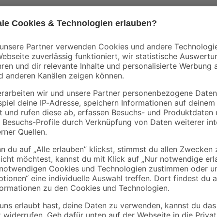
Mengenrabatt
Mengenrabatt
Bestseller
binderholz
binderholz
tte
Rahmen sägerau
Latte sägerau 2500 
2000 x 58 x 38 mm
48 x 24 mm
90 x
3
,
2
,
98
23
€
€
1,99 € / Meter
0,89 € / Meter