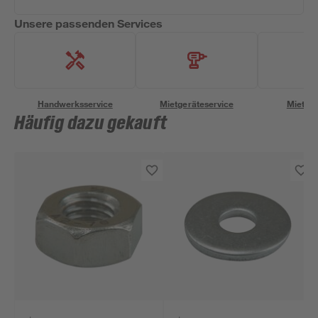
Unsere passenden Services
Handwerksservice
Mietgeräteservice
Miettra
Häufig dazu gekauft