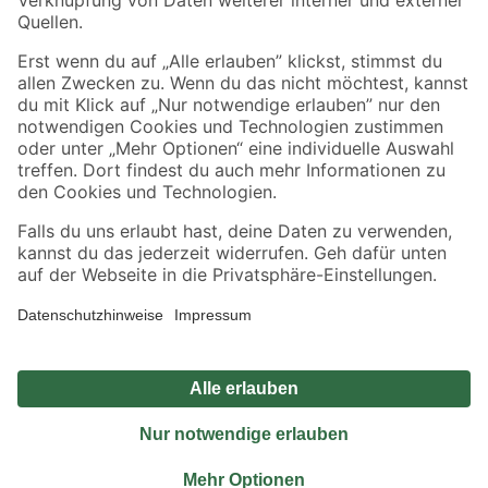
Sicher einkaufen
Jetzt die toom-App herunterladen
Alle Preisangaben in EUR inkl. gesetzl. MwSt.. Die dargestellten Angebote sind unter
Umständen nicht in allen Märkten verfügbar. Die angegebenen Verfügbarkeiten beziehen
sich auf den unter "Mein Markt" ausgewählten toom Baumarkt. Alle Angebote und
Produkte nur solange der Vorrat reicht.
*Paketversand ab 59 € versandkostenfrei, gilt nicht für Artikel mit Speditionsversand, hier
fallen zusätzliche Versandkosten an.
Datenschutz
Privatsphäre
Impressum
AGB
Nutzungsbedingungen
Widerrufsrecht
Vertrag widerrufen
Barrierefreiheit
© 2026 toom Baumarkt GmbH