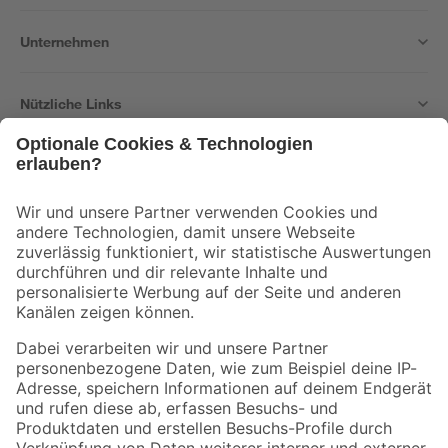
Unternehmen
Nützliche Links
Bleib auf dem Laufenden mit unserem Newsletter
Der toom Newsletter: Keine Angebote und Aktionen mehr verpassen!
Zur Newsletter Anmeldung
Folge uns
Zahlungsarten
Versandarten