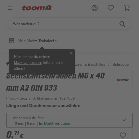
Mein Markt:
Troisdorf
✕
Hier kannst du deinen
, falls er nicht
Markt anpassen
/
Werkstatt & Maschinen
/
Eisenwaren & Beschläge
/
Schrauben
/
stimmt.
Sechskantschrauben M6 x 40
mm A2 DIN 933
Produktdetails
| Artikelnummer
:
1627659
Länge und Durchmesser auswählen
Varianten aufrufen:
40 mm | 6 mm
|
Im Markt verfügbar
0
,
71
€