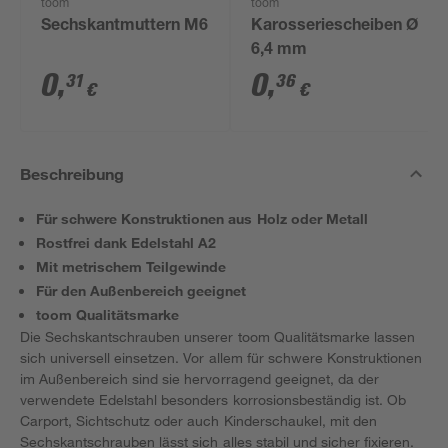
toom
toom
Sechskantmuttern M6
Karosseriescheiben Ø
6,4 mm
0
,
0
,
31
36
€
€
Beschreibung
Für schwere Konstruktionen aus Holz oder Metall
Rostfrei dank Edelstahl A2
Mit metrischem Teilgewinde
Für den Außenbereich geeignet
toom Qualitätsmarke
Die Sechskantschrauben unserer toom Qualitätsmarke lassen
sich universell einsetzen. Vor allem für schwere Konstruktionen
im Außenbereich sind sie hervorragend geeignet, da der
verwendete Edelstahl besonders korrosionsbeständig ist. Ob
Carport, Sichtschutz oder auch Kinderschaukel, mit den
Sechskantschrauben lässt sich alles stabil und sicher fixieren.